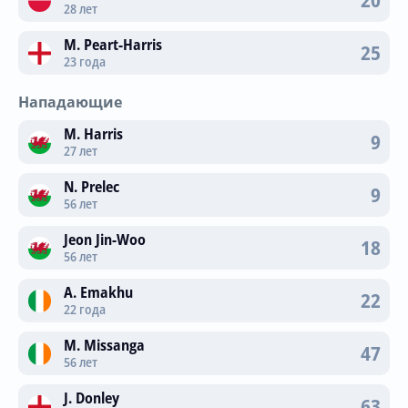
28 лет
M. Peart-Harris
25
23 года
Нападающие
M. Harris
9
27 лет
N. Prelec
9
56 лет
Jeon Jin-Woo
18
56 лет
A. Emakhu
22
22 года
M. Missanga
47
56 лет
J. Donley
63