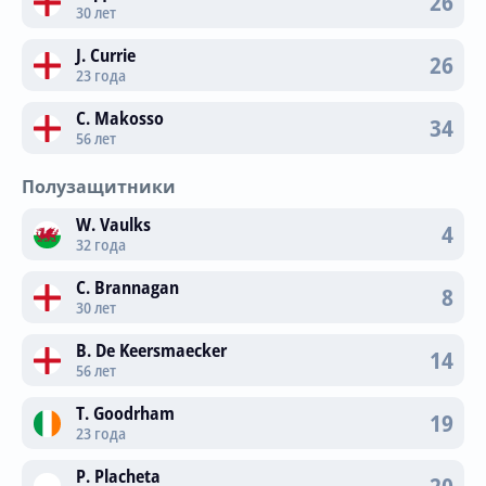
26
30 лет
J. Currie
26
23 года
C. Makosso
34
56 лет
Полузащитники
W. Vaulks
4
32 года
C. Brannagan
8
30 лет
B. De Keersmaecker
14
56 лет
T. Goodrham
19
23 года
P. Placheta
20