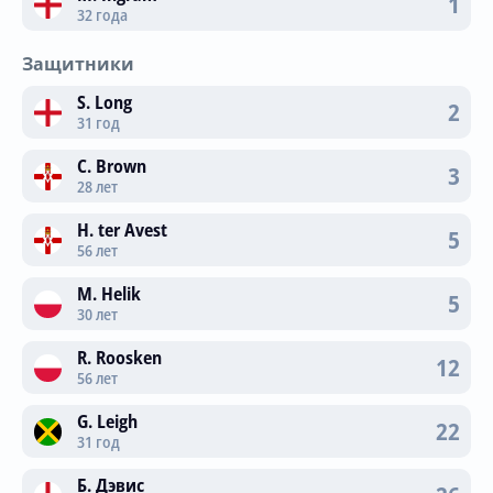
1
32 года
Трансляции
Защитники
S. Long
2
О сайте
31 год
Контакты
C. Brown
3
28 лет
H. ter Avest
5
56 лет
M. Helik
5
30 лет
R. Roosken
12
56 лет
G. Leigh
22
31 год
Б. Дэвис