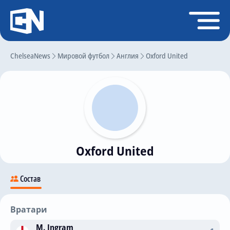
Регистрация
Войти
ChelseaNews
Главная
Мировой футбол
Англия
Oxford United
Новости
Чат
Трансферы
Слухи
Oxford United
История Челси
Статистика
Состав
Календарь игр
Состав команды
Вратари
Поиск по сайту
M. Ingram