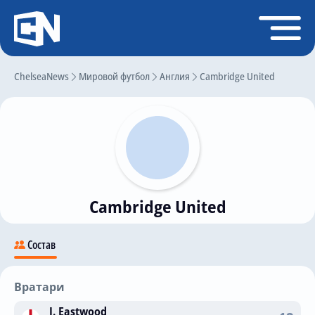
Регистрация
Войти
ChelseaNews
Главная
Мировой футбол
Англия
Cambridge United
Новости
Чат
Трансферы
Слухи
Cambridge United
История Челси
Статистика
Состав
Календарь игр
Состав команды
Вратари
Поиск по сайту
J. Eastwood