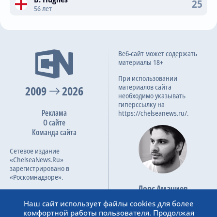
25
56 лет
Веб-сайт может содержать
материалы 18+
При использовании
материалов сайта
2009
2026
необходимо указывать
гиперссылку на
Реклама
https://chelseanews.ru/.
О сайте
Команда сайта
Сетевое издание
«ChelseaNews.Ru»
зарегистрировано в
«Роскомнадзоре».
Лорс Амачиев
Номер свидетельства ЭЛ №
Основатель сайта
ФС 77 – 87138.
Наш сайт использует файлы cookies для более
admin@chelseanews.ru
комфортной работы пользователя. Продолжая