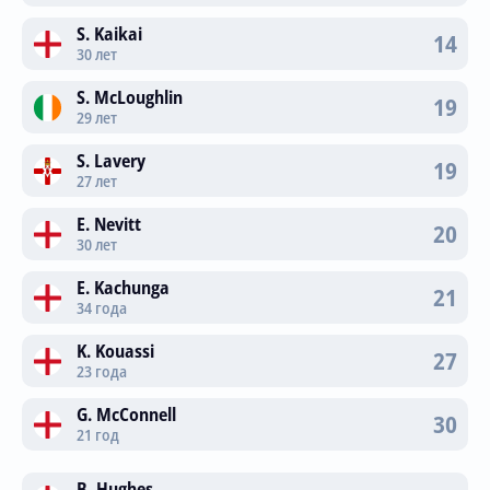
S. Kaikai
14
30 лет
S. McLoughlin
19
29 лет
S. Lavery
19
27 лет
E. Nevitt
20
30 лет
E. Kachunga
21
34 года
K. Kouassi
27
23 года
G. McConnell
30
21 год
B. Hughes