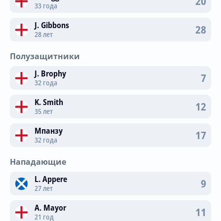
20
33 года
J. Gibbons
28
28 лет
Полузащитники
J. Brophy
7
32 года
K. Smith
12
35 лет
Мпанзу
17
32 года
Нападающие
L. Appere
9
27 лет
A. Mayor
11
21 год