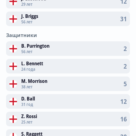
12
29 лет
Трансляции
J. Briggs
31
56 лет
О сайте
Защитники
Контакты
B. Purrington
2
56 лет
L. Bennett
2
24 года
M. Morrison
5
38 лет
D. Ball
12
31 год
Z. Rossi
16
25 лет
S. Raggett