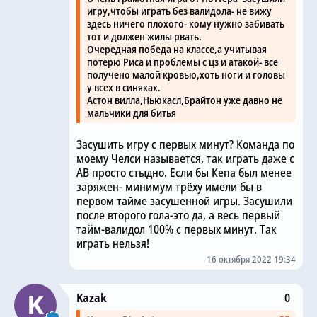
игру,чтобы играть без валидола- не вижу
здесь ничего плохого- кому нужно забивать
тот и должен жилы рвать.
Очередная победа на классе,а учитывая
потерю Риса и проблемы с цз и атакой- все
получено малой кровью,хоть ноги и головы
у всех в синяках.
Астон вилла,Ньюкасл,Брайтон уже давно не
мальчики для битья
Засушить игру с первых минут? Команда по
моему Челси называется, так играть даже с
АВ просто стыдно. Если бы Кепа был менее
заряжен- минимум трёху имели бы в
первом тайме засушенной игры. Засушили
после второго гола-это да, а весь первый
тайм-валидол 100% с первых минут. Так
играть нельзя!
16 октября 2022 19:34
Kazak
0