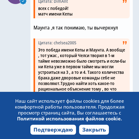
Цитата: DimAnt
всех с победой!
матч имени Кепы
Маунта ,я так понимаю, ты вычеркнул
Цитата: chelsea2005
Это победа имени Кепы и Маунта. А вообще
, тот ужас , который Челси творил в 1-м
тайме невозможно было смотреть и если-бы
ни Кепа уже в первом тайме мы могли
устроиться на 3 , а то и 4. Такого количества
брака даже дворовые команды себе не
позволяют.Трудно найти хоть какое-то
рациональное объяснение тому , во что
играла команда. Мы практически весь тайм
просидели в окопах и это с Астон Виллой , а
Наш сайт использует файлы cookies для более
что будет с Арсеналом и Ман.Сити...
комфортной работы пользователя. Продолжая
просмотр страниц сайта, Вы соглашаетесь с
Политикой использования файлов cookie.
Интересно,,ты считаешь,что Челси
настолько силен,что АВ надо рвать в одну
Подтверждаю
Закрыть
калитку? Поверь и ливеру и сити с ними
легко не будет