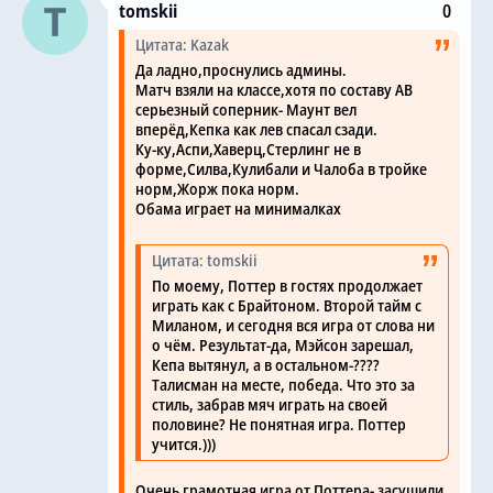
tomskii
0
Цитата: Kazak
Да ладно,проснулись админы.
Матч взяли на классе,хотя по составу АВ
серьезный соперник- Маунт вел
вперёд,Кепка как лев спасал сзади.
Ку-ку,Аспи,Хаверц,Стерлинг не в
форме,Силва,Кулибали и Чалоба в тройке
норм,Жорж пока норм.
Обама играет на минималках
Цитата: tomskii
По моему, Поттер в гостях продолжает
играть как с Брайтоном. Второй тайм с
Миланом, и сегодня вся игра от слова ни
о чём. Результат-да, Мэйсон зарешал,
Кепа вытянул, а в остальном-????
Талисман на месте, победа. Что это за
стиль, забрав мяч играть на своей
половине? Не понятная игра. Поттер
учится.)))
Очень грамотная игра от Поттера- засушили