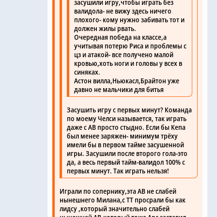
засушили игру,чтобы играть без
валидола- не вижу здесь ничего
плохого- кому нужно забивать тот и
должен жилы рвать.
Очередная победа на классе,а
учитывая потерю Риса и проблемы с
цз и атакой- все получено малой
кровью,хоть ноги и головы у всех в
синяках.
Астон вилла,Ньюкасл,Брайтон уже
давно не мальчики для битья
Засушить игру с первых минут? Команда
по моему Челси называется, так играть
даже с АВ просто стыдно. Если бы Кепа
был менее заряжен- минимум трёху
имели бы в первом тайме засушенной
игры. Засушили после второго гола-это
да, а весь первый тайм-валидол 100% с
первых минут. Так играть нельзя!
Играли по сопернику,эта АВ не слабей
нынешнего Милана,с ТТ просрали бы как
лидсу ,который значительно слабей