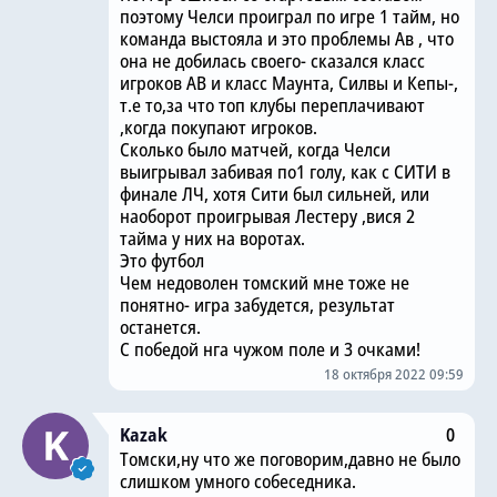
поэтому Челси проиграл по игре 1 тайм, но
команда выстояла и это проблемы Ав , что
она не добилась своего- сказался класс
игроков АВ и класс Маунта, Силвы и Кепы-,
т.е то,за что топ клубы переплачивают
,когда покупают игроков.
Сколько было матчей, когда Челси
выигрывал забивая по1 голу, как с СИТИ в
финале ЛЧ, хотя Сити был сильней, или
наоборот проигрывая Лестеру ,вися 2
тайма у них на воротах.
Это футбол
Чем недоволен томский мне тоже не
понятно- игра забудется, результат
останется.
С победой нга чужом поле и 3 очками!
18 октября 2022 09:59
Kazak
0
Томски,ну что же поговорим,давно не было
слишком умного собеседника.