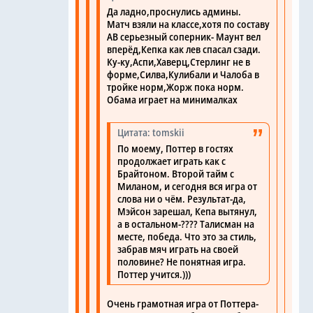
Да ладно,проснулись админы.
Матч взяли на классе,хотя по составу
АВ серьезный соперник- Маунт вел
вперёд,Кепка как лев спасал сзади.
Ку-ку,Аспи,Хаверц,Стерлинг не в
форме,Силва,Кулибали и Чалоба в
тройке норм,Жорж пока норм.
Обама играет на минималках
Цитата: tomskii
По моему, Поттер в гостях
продолжает играть как с
Брайтоном. Второй тайм с
Миланом, и сегодня вся игра от
слова ни о чём. Результат-да,
Мэйсон зарешал, Кепа вытянул,
а в остальном-???? Талисман на
месте, победа. Что это за стиль,
забрав мяч играть на своей
половине? Не понятная игра.
Поттер учится.)))
Очень грамотная игра от Поттера-