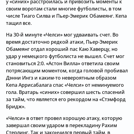
у «синих» расстроилась и привозить моменты к
своим воротам стали многие футболисты, в том
числе Тиаго Силва и Пьер-Эмерик Обамеянг. Кепа
тащил все.
На 30-й минуте «Челси» мог удваивать счет. Во
время достаточно редкой атаки, Пьер-Эмерик
Обамеянг отдал хороший пас Каю Хаверцу, но
удар у немецкого футболиста не вышел. Счет мог
становиться 2:0. «Астон Вилла» ответила своим
потрясающим моментом, когда головой пробивал
Дэнни Ингз и каким-то невероятным образом
Кепа Аррисабалага спас «Челси» от неминуемого
гола. Вратарь «синих» совершил шесть спасений
за тайм, что является его рекордом на «Стэмфорд
Бридж».
«Челси» в ответ провел хорошую атаку, которую
завершал своим ударом в перекладину Рахим
Стерлинг. Так и закончился первый тайм, в