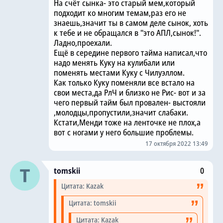
На счёт сынка- это старый мем,который
подходит ко многим темам,раз его не
знаешь,значит ты в самом деле сынок, хоть
к тебе и не обращался в "это АПЛ,сынок!".
Ладно,проехали.
Ещё в середине первого тайма написал,что
надо менять Куку на кулибали или
поменять местами Куку с Чилуэллом.
Как только Куку поменяли все встало на
свои места,да РлЧ и близко не Рис- вот и за
чего первый тайм был провален- выстояли
,молодцы,пропустили,значит слабаки.
Кстати,Менди тоже на ленточке не плох,а
вот с ногами у него большие проблемы.
17 октября 2022 13:49
tomskii
0
Цитата: Kazak
Цитата: tomskii
Цитата: Kazak