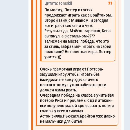
Цитата: tomskii
По моему, Поттер в гостях
продолжает играть как с Брайтоном.
Второй тайм с Миланом, и сегодня
вся игра от слова ни о чём.
Результат-да, Мэйсон зарешал, Кепа
вытянул, а в остальном-????
Талисман на месте, победа. Что это
за стиль, забрав мяч играть на своей
половине? Не понятная игра. Поттер
учится.)))
Очень грамотная игра от Поттера-
засушили игру,чтобы играть без
валидола- не вижу здесь ничего
плохого- кому нужно забивать тот и
должен жилы рвать.
Очередная победа на классе,а учитывая
потерю Риса и проблемы с цз и атакой-
все получено малой кровью,хоть ноги и
головы у всех в синяках.
Астон вилла,Ньюкасл,Брайтон уже давно
не мальчики для битья