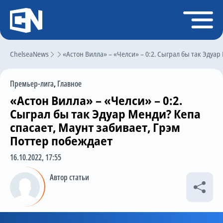
Регистрация
Войти
ChelseaNews
Главная
«Астон Вилла» – «Челси» – 0:2. Сыграл бы так Эдуар
Новости
Премьер-лига
,
Главное
Чат
«Астон Вилла» – «Челси» – 0:2.
Трансферы
Сыграл бы так Эдуар Менди? Кепа
спасает, Маунт забивает, Грэм
Слухи
Поттер побеждает
История Челси
16.10.2022, 17:55
Статистика
Автор статьи
Календарь игр
Состав команды
Поиск по сайту