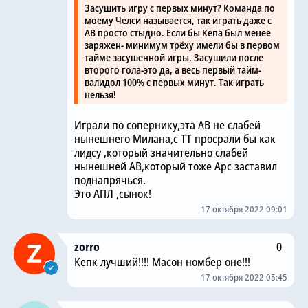
Засушить игру с первых минут? Команда по
моему Челси называется, так играть даже с
АВ просто стыдно. Если бы Кепа был менее
заряжен- минимум трёху имели бы в первом
тайме засушенной игры. Засушили после
второго гола-это да, а весь первый тайм-
валидол 100% с первых минут. Так играть
нельзя!
Играли по сопернику,эта АВ не слабей
нынешнего Милана,с ТТ просрали бы как
лидсу ,который значительно слабей
нынешней АВ,который тоже Арс заставил
поднапрячься.
Это АПЛ ,сынок!
17 октября 2022 09:01
zorro
0
Кепк лучший!!!! Масон номбер оне!!!
17 октября 2022 05:45