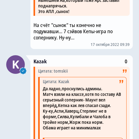
нынешней АВ,который тоже Арс заставил
поднапрячься.
Это АПЛ ,сынок!
На счёт "сынок" ты конечно не
подумавши... 7 сэйвов Кепы-игра по
сопернику. Ну-ну...
17 октября 2022 09:39
Kazak
0
Цитата: tomskii
Цитата: Kazak
Да ладно,проснулись админы.
Матч взяли на классе,хотя по составу АВ
серьезный соперник- Маунт вел
вперёд,Кепка как лев спасал сзади.
Ку-ку,Аспи,Хаверц,Стерлинг не в
форме,Силва,Кулибали и Чалоба в
тройке норм,Жорж пока норм.
Обама играет на минималках