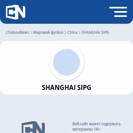
Регистрация
Войти
ChelseaNews
Главная
Мировой футбол
China
SHANGHAI SIPG
Новости
Чат
Трансферы
Слухи
SHANGHAI SIPG
История Челси
Статистика
Календарь игр
Состав команды
Веб-сайт может содержать
материалы 18+
Поиск по сайту