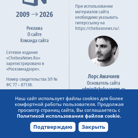
При использовании
Трансляции
материалов сайта
2009
2026
необходимо указывать
гиперссылку на
Реклама
https://chelseanews.ru/.
О сайте
О сайте
Команда сайта
Контакты
Сетевое издание
«ChelseaNews.Ru»
зарегистрировано в
«Роскомнадзоре».
Лорс Амачиев
Номер свидетельства ЭЛ №
Основатель сайта
ФС 77 – 87138.
admin@chelseanews.ru
https://www.linkedin.com/
Наш сайт использует файлы cookies для более
комфортной работы пользователя. Продолжая
просмотр страниц сайта, Вы соглашаетесь с
Политикой использования файлов cookie.
Подтверждаю
Закрыть