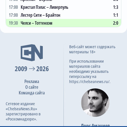
13
Брентфорд
38
13
7
18
48:56
46
17:00
Кристал Пэлас – Ливерпуль
1:3
14
Астон Вилла
38
13
6
19
52:54
45
17:00
Лестер Сити – Брайтон
1:1
15
Саутгемптон
38
9
13
16
43:67
40
19:30
Челси – Тоттенхэм
2:0
16
Эвертон
38
11
6
21
43:66
39
17
Лидс Юнайтед
38
9
11
18
42:79
38
Статистические данные не обнаружены.
18
Бернли
38
7
14
17
34:53
35
Веб-сайт может содержать
материалы 18+
19
Watford
38
6
5
27
34:77
23
При использовании
20
Норвич
38
5
7
26
23:84
22
материалов сайта
2009
2026
необходимо указывать
гиперссылку на
Реклама
https://chelseanews.ru/.
О сайте
Команда сайта
Сетевое издание
«ChelseaNews.Ru»
зарегистрировано в
«Роскомнадзоре».
Лорс Амачиев