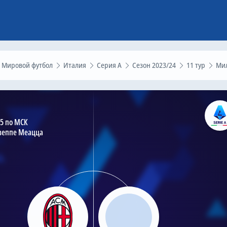
Мировой футбол
Италия
Серия А
Сезон 2023/24
11 тур
Милан – Udinese, 4 ноября
45 по МСК
зеппе Меацца