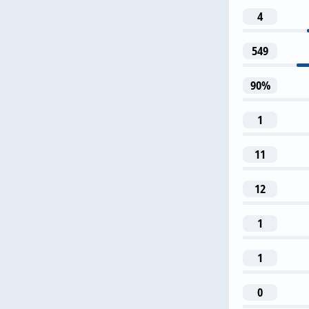
4
549
10
90%
R. Leao
1
42
11
A. Florenz
12
1
1
0