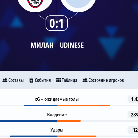
0:1
МИЛАН
UDINESE
Составы
События
Таблица
Состояние игроков
Предупреждение
xG – ожидаемые голы
1.4
18
Милан
Udinese
Rade Krunic
Владение
28
1-я замена
46
L. Jovic
N. Okafor
Удары
12
15
9