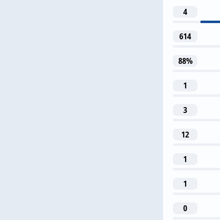
Л. Тр
4
614
1
88%
Э. См
1
35
3
А. Зинчен
12
1
1
0