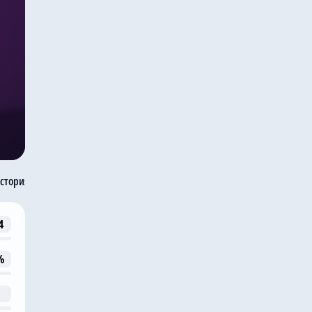
стория встреч
4
%