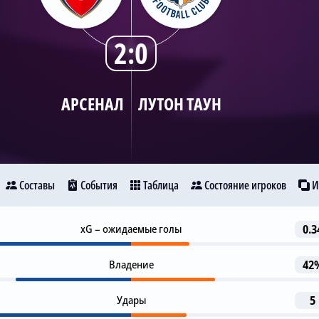
2:0
АРСЕНАЛ
ЛУТОН ТАУН
Составы
События
Таблица
Состояние игроков
И
Гол
xG – ожидаемые голы
0.3
24
Арсенал
Лутон Таун
М. Эдегор
К. Хаверц
Владение
42
Автогол
44
Удары
5
D. Hashioka
9
29
24