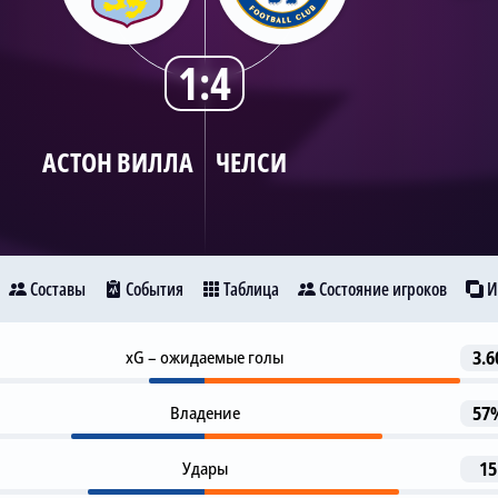
1:4
АСТОН ВИЛЛА
ЧЕЛСИ
Составы
События
Таблица
Состояние игроков
И
Гол
xG – ожидаемые голы
3.6
2
Астон Вилла
Челси
Douglas Luiz
Л. Бэйли
Владение
57
Предупреждение
32
11
Удары
15
М. Кэш