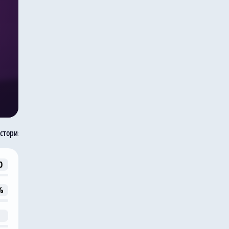
стория встреч
0
%