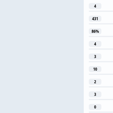
4
2
431
М. Ро
86%
4
3
22
10
И. Маатс
2
3
0