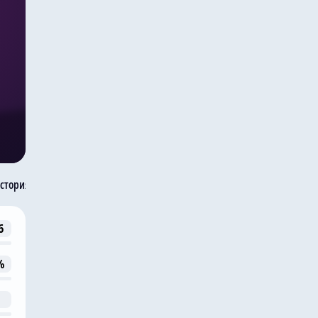
стория встреч
6
%