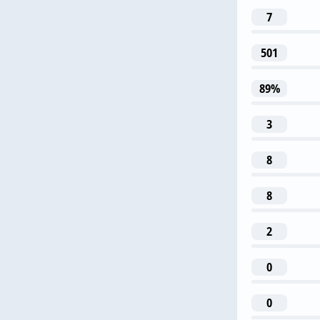
7
501
22
89%
N. Zaniol
3
12
8
Л. Динь
8
2
0
0