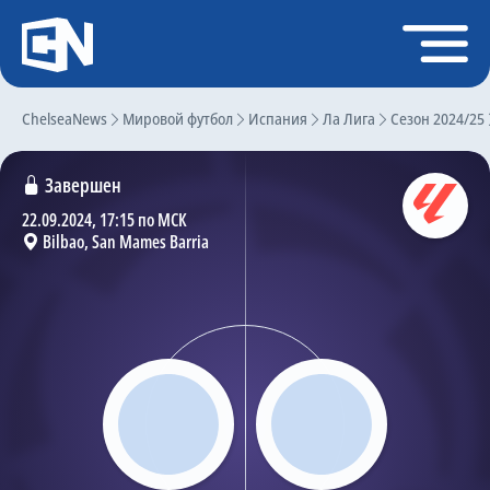
Регистрация
Войти
ChelseaNews
Главная
Мировой футбол
Испания
Ла Лига
Сезон 2024/25
Новости
Завершен
Чат
22.09.2024, 17:15 по МСК
Bilbao, San Mames Barria
Трансферы
Слухи
История Челси
Статистика
Календарь игр
Состав команды
Поиск по сайту