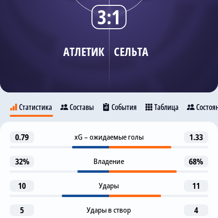
3:1
Трансляции
АТЛЕТИК
СЕЛЬТА
О сайте
Контакты
Статистика
Составы
События
Таблица
Состоя
Гол
0.79
xG – ожидаемые голы
1.33
4
Атлетик
Сельта
Gorka Guruzeta
32%
Владение
68%
1-я замена
5
Oscar Mingueza
12
Marcos Alonso
10
Удары
11
G. Guruzeta
Предупреждение
20
5
Удары в створ
4
Alex Berenguer