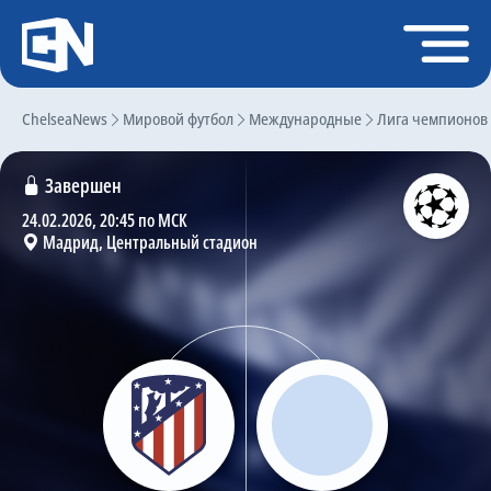
Регистрация
Войти
ChelseaNews
Главная
Мировой футбол
Международные
Лига чемпионов
Новости
Завершен
Чат
24.02.2026, 20:45 по МСК
Мадрид, Центральный стадион
Трансферы
Слухи
История Челси
Статистика
Календарь игр
Состав команды
Поиск по сайту