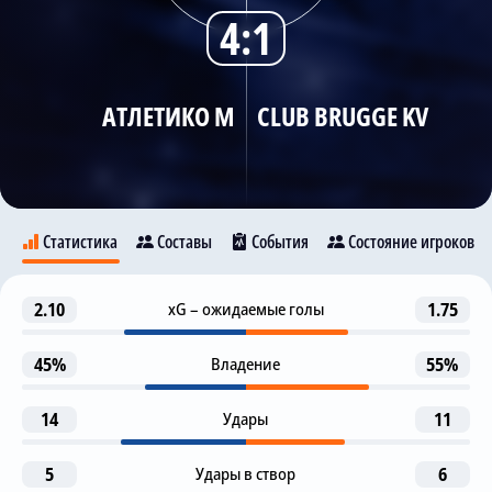
4:1
Трансляции
АТЛЕТИКО М
CLUB BRUGGE KV
О сайте
Контакты
Статистика
Составы
События
Состояние игроков
Гол
2.10
xG – ожидаемые голы
1.75
23
Атлетико М
Club Brugge KV
A. Sorloth
J. Oblak
45%
Владение
55%
Гол
36
14
Удары
11
J. Ordonez
19
9
B. Mechele
Х. Альварес
A. Sorloth
5
Удары в створ
6