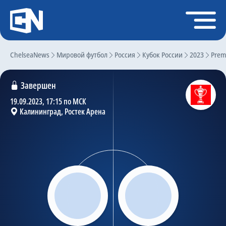
Регистрация
Войти
ChelseaNews
Главная
Мировой футбол
Россия
Кубок России
2023
Premi
Новости
Завершен
Чат
19.09.2023, 17:15 по МСК
Калининград, Ростек Арена
Трансферы
Слухи
История Челси
Статистика
Календарь игр
Состав команды
Поиск по сайту