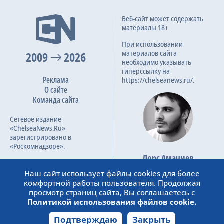
N. Saltykov
2:1
Веб-сайт может содержать
27.08.2023
Гол
материалы 18+
Премьер-лига, 6 тур
55
A. Rahmanovic
При использовании
материалов сайта
2009
2026
4-я замена
необходимо указывать
59
2:3
26.07.2023
гиперссылку на
K. Bistrovic
Реклама
https://chelseanews.ru/.
Кубок России, Premier League Path - Group Stage - 1
A. Galoyan
О сайте
Команда сайта
4-я замена
63
A. Rahmanovic
Сетевое издание
S. Babkin
«ChelseaNews.Ru»
зарегистрировано в
5-я замена
«Роскомнадзоре».
65
G. Soto
Лорс Амачиев
Номер свидетельства ЭЛ №
R. Fernandez
Основатель сайта
ФС 77 – 87138.
Наш сайт использует файлы cookies для более
admin@chelseanews.ru
комфортной работы пользователя. Продолжая
5-я замена
73
https://www.linkedin.com/
просмотр страниц сайта, Вы соглашаетесь с
V. Shitov
Политикой использования файлов cookie.
B. Garre
Подтверждаю
Закрыть