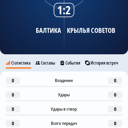
1:2
Трансляции
БАЛТИКА
КРЫЛЬЯ СОВЕТОВ
О сайте
Контакты
Статистика
Составы
События
История встреч
1-я замена
0
Владение
0
19
Балтика
Крылья Советов
E. Ushakov
V. Shitov
0
Удары
0
Гол
38
V. Pisarskiy
0
Удары в створ
0
18
22
Предупреждение
39
A. Henriquez
T. Musaev
0
Всего передач
0
Nikolay Rasskazov