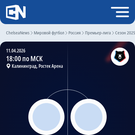
Регистрация
Войти
ChelseaNews
Главная
Мировой футбол
Россия
Премьер-лига
Сезон 202
Новости
11.04.2026
Чат
18:00 по МСК
Калининград, Ростек Арена
Трансферы
Слухи
История Челси
Статистика
Календарь игр
Состав команды
Поиск по сайту