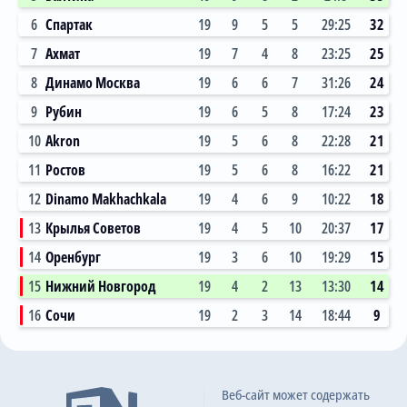
6
Спартак
19
9
5
5
29:25
32
7
Ахмат
19
7
4
8
23:25
25
8
Динамо Москва
19
6
6
7
31:26
24
9
Рубин
19
6
5
8
17:24
23
10
Akron
19
5
6
8
22:28
21
11
Ростов
19
5
6
8
16:22
21
12
Dinamo Makhachkala
19
4
6
9
10:22
18
13
Крылья Советов
19
4
5
10
20:37
17
14
Оренбург
19
3
6
10
19:29
15
15
Нижний Новгород
19
4
2
13
13:30
14
16
Сочи
19
2
3
14
18:44
9
Веб-сайт может содержать
26.10.2025