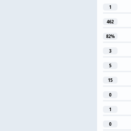
1
462
J. B
82%
3
5
3
15
L. Buchan
0
1
0