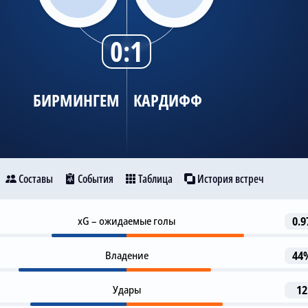
0:1
БИРМИНГЕМ
КАРДИФФ
Составы
События
Таблица
История встреч
1-я замена
xG – ожидаемые голы
0.9
46
Бирмингем
R. Colwill
Кардифф
A. Ramsey
Владение
44
Предупреждение
47
P. Ng
28
Удары
12