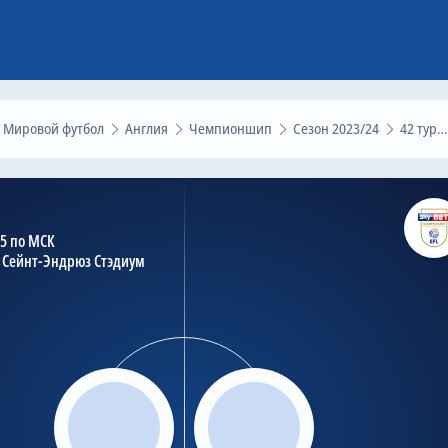
Мировой футбол
Англия
Чемпионшип
Сезон 2023/24
42 тур
45 по МСК
Сейнт-Эндрюз Стэдиум