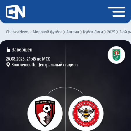
Регистрация
Войти
ChelseaNews
Главная
Мировой футбол
Англия
Кубок Лиги
2025
2-ой р
Новости
Завершен
Чат
26.08.2025, 21:45 по МСК
Bournemouth, Центральный стадион
Трансферы
Слухи
История Челси
Статистика
Календарь игр
Состав команды
Поиск по сайту