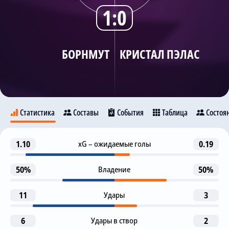
1:0
Трансляции
БОРНМУТ
КРИСТАЛ ПЭЛАС
О сайте
Контакты
Статистика
Составы
События
Таблица
Состоя
Предупреждение
1.10
xG – ожидаемые голы
0.19
35
Борнмут
Кристал Пэлас
Дж. Андерсен
50%
Владение
50%
Гол отменен (ВАР)
45+3
Е. Эзе
11
Удары
3
11
9
16
1-я замена
46
А. Скотт
Д. Уаттара
Д. Соланке
М. Тавернье
6
Удары в створ
2
А. Семеньо