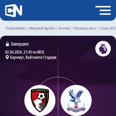
Регистрация
Войти
ChelseaNews
Главная
Мировой футбол
Англия
Премьер-лига
Сезон 202
Новости
Завершен
Чат
02.04.2024, 21:45 по МСК
Борнмут, Вайталити Стэдиум
Трансферы
Слухи
История Челси
Статистика
Календарь игр
Состав команды
Поиск по сайту