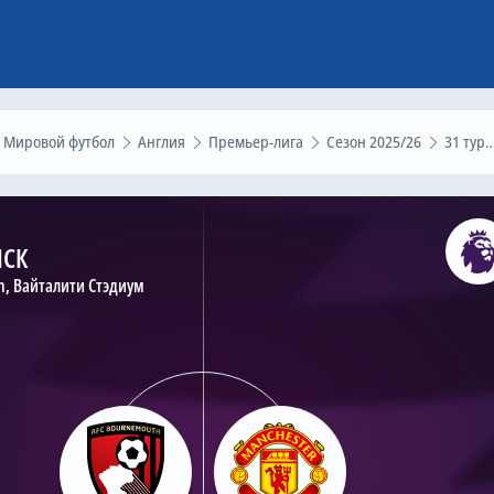
Мировой футбол
Англия
Премьер-лига
Сезон 2025/26
31 тур
МСК
, Вайталити Стэдиум