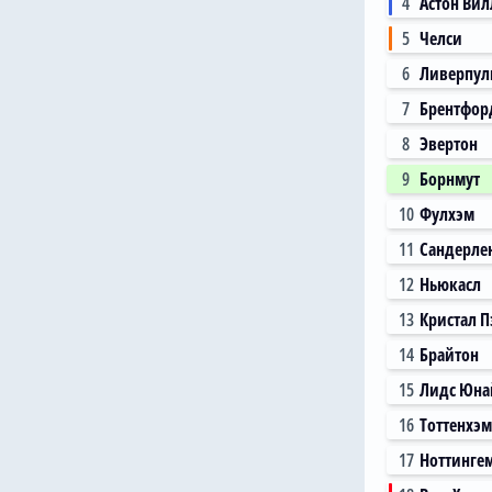
4
Астон Вил
5
Челси
6
Ливерпул
7
Брентфор
8
Эвертон
9
Борнмут
10
Фулхэм
11
Сандерле
12
Ньюкасл
13
Кристал П
14
Брайтон
15
Лидс Юна
16
Тоттенхэм
17
Ноттинге