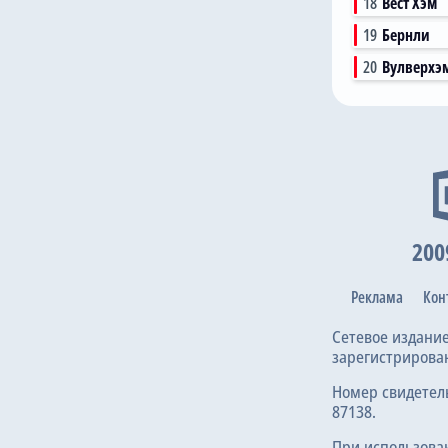
18
Вест Хэм
19
Бернли
20
Вулверхэ
200
Реклама
Кон
Сетевое издани
зарегистрирова
Номер свидетел
87138.
При использова