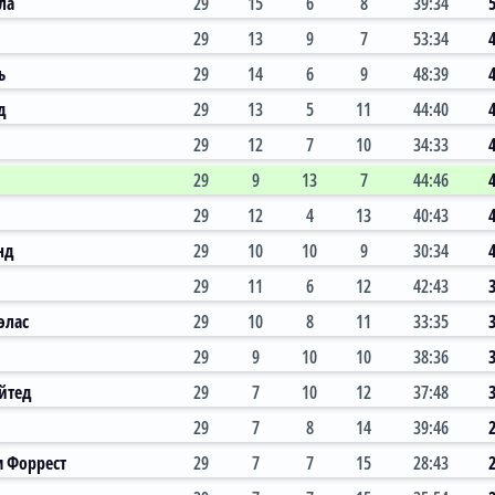
ла
29
15
6
8
39:34
29
13
9
7
53:34
ь
29
14
6
9
48:39
д
29
13
5
11
44:40
29
12
7
10
34:33
29
9
13
7
44:46
29
12
4
13
40:43
нд
29
10
10
9
30:34
29
11
6
12
42:43
элас
29
10
8
11
33:35
29
9
10
10
38:36
йтед
29
7
10
12
37:48
29
7
8
14
39:46
м Форрест
29
7
7
15
28:43