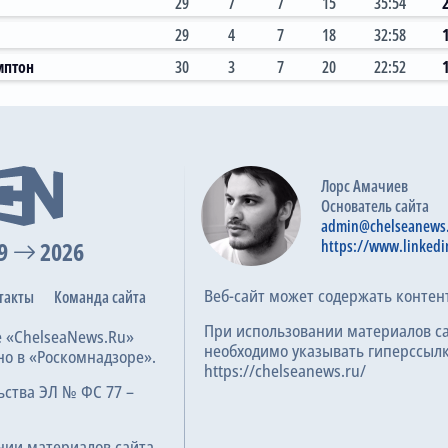
29
7
7
15
35:54
29
4
7
18
32:58
мптон
30
3
7
20
22:52
4:4
15.12.2025
Премьер-лига, 16 тур
Лорс Амачиев
Основатель сайта
admin@chelseanews
9
2026
https://www.linkedi
1:1
27.04.2025
Премьер-лига, 34 тур
Веб-сайт может содержать контен
такты
Команда сайта
При использовании материалов с
е «ChelseaNews.Ru»
необходимо указывать гиперссылк
0:3
но в «Роскомнадзоре».
22.12.2024
https://chelseanews.ru/
Премьер-лига, 17 тур
ьства ЭЛ № ФС 77 –
нии материалов сайта