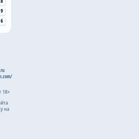
28
19
16
.ru
n.com/
т 18+
айта
у на