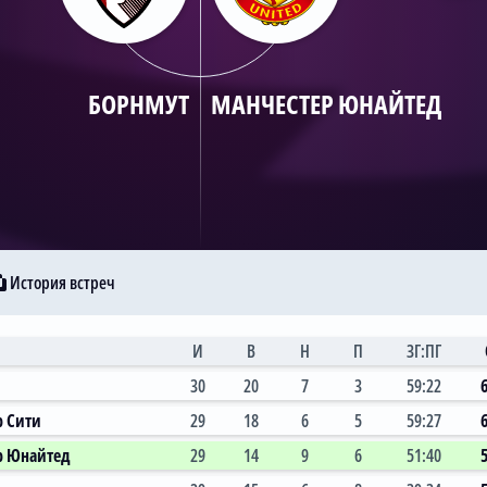
БОРНМУТ
МАНЧЕСТЕР ЮНАЙТЕД
История встреч
И
В
Н
П
ЗГ:ПГ
30
20
7
3
59:22
р Сити
29
18
6
5
59:27
р Юнайтед
29
14
9
6
51:40