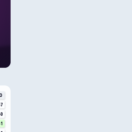
О
67
60
51