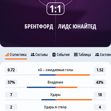
1:1
Трансляции
БРЕНТФОРД
ЛИДС ЮНАЙТЕД
О сайте
Контакты
Статистика
Составы
События
Таблица
Состоя
Пенальти отменен (ВАР)
0.72
xG – ожидаемые голы
1.52
38
Брентфорд
Данги Уаттара
Лидс Юнайтед
1-я замена
57%
Владение
43%
61
А. Хики
Р. Генри
9
7
Удары
18
2-я замена
Тиаго
61
2
К. Льюис-Поттер
Удары в створ
4