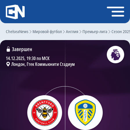
Регистрация
Войти
ChelseaNews
Главная
Мировой футбол
Англия
Премьер-лига
Сезон 202
Новости
Завершен
Чат
14.12.2025, 19:30 по МСК
Лондон, Гтек Коммьюнити Стадиум
Трансферы
Слухи
История Челси
Статистика
Календарь игр
Состав команды
Поиск по сайту