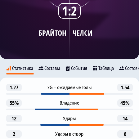
1:2
Трансляции
БРАЙТОН
ЧЕЛСИ
О сайте
Контакты
Статистика
Составы
События
Таблица
Состоя
Пенальти отменен (ВАР)
1.27
xG – ожидаемые голы
1.54
17
Брайтон
М. Кукурелья
Челси
Предупреждение
55%
Владение
45%
29
Л. Данк
9
12
Удары
14
Гол
34
Ж. Педро
К. Палмер
2
Удары в створ
6
М. Кукурелья