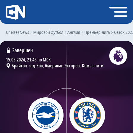
Регистрация
Войти
ChelseaNews
Главная
Мировой футбол
Англия
Премьер-лига
Сезон 202
Новости
Завершен
Чат
15.05.2024, 21:45 по МСК
Брайтон-энд-Хов, Американ Экспресс Комьюнити
Трансферы
Слухи
История Челси
Статистика
Календарь игр
Состав команды
Поиск по сайту