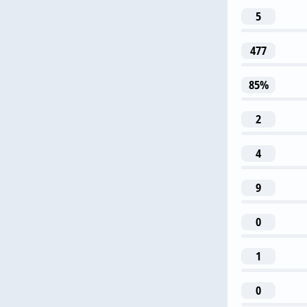
5
2
477
К. М
85%
2
4
41
9
Д. Хиншел
0
1
0