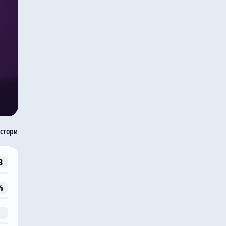
стория встреч
3
%