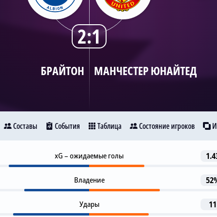
2:1
БРАЙТОН
МАНЧЕСТЕР ЮНАЙТЕД
Составы
События
Таблица
Состояние игроков
И
Гол
xG – ожидаемые голы
1.4
32
Брайтон
Манчестер Юнайтед
Д. Уэлбек
К. Митомо
Владение
52
1-я замена
46
18
Удары
М. Маунт
11
Дж. Зиркзе