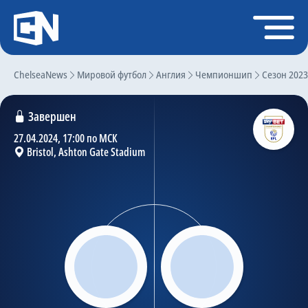
Регистрация
Войти
ChelseaNews
Главная
Мировой футбол
Англия
Чемпионшип
Сезон 2023
Новости
Завершен
Чат
27.04.2024, 17:00 по МСК
Bristol, Ashton Gate Stadium
Трансферы
Слухи
История Челси
Статистика
Календарь игр
Состав команды
Поиск по сайту