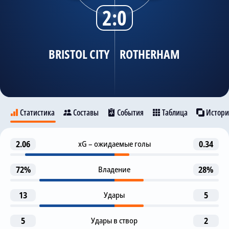
2:0
Трансляции
BRISTOL CITY
ROTHERHAM
О сайте
Контакты
Статистика
Составы
События
Таблица
Истори
Предупреждение
2.06
xG – ожидаемые голы
0.34
31
Bristol City
Rotherham
D. Phillips
72%
Владение
28%
Гол с пенальти
32
T. Conway
13
Удары
5
7
15
11
1-я замена
46
G. Hall
S. Twine
T. Conway
A. Mehmeti
5
Удары в створ
2
A. Appiah