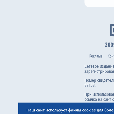
41
32
47
43
 Brierley
V. Hladky
E. Clark
M. Campbell
J.
M. Tr
200
Реклама
Кон
Сетевое издани
зарегистрирова
Номер свидетел
87138.
При использова
ссылка на сайт 
Наш сайт использует файлы cookies для бол