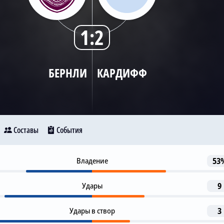
1:2
БЕРНЛИ
КАРДИФФ
Составы
События
Предупреждение
Владение
53
23
Бернли
Кардифф
Л. Угочукву
Удары
9
Гол
30
J. Colwill
19
27
Удары в створ
C. Chambers
3