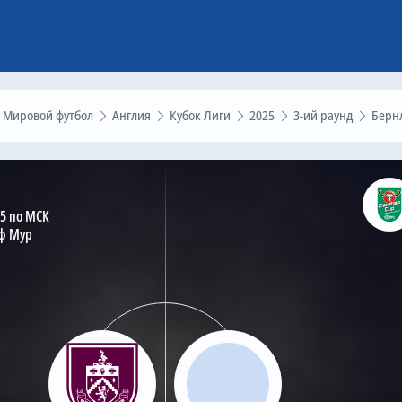
Мировой футбол
Англия
Кубок Лиги
2025
3-ий раунд
Бернли – Кардифф, 23 сентября 
45 по МСК
ф Мур