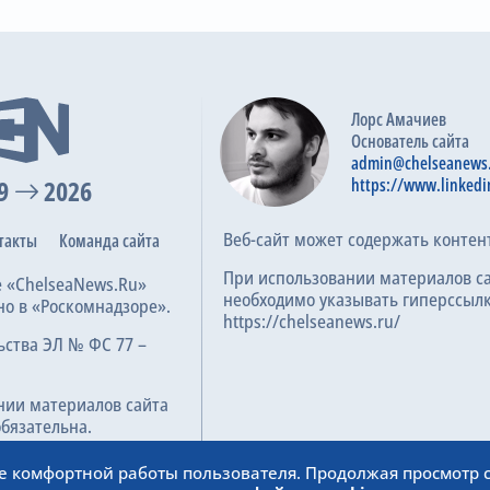
J. Banel
34
31
35
47
 Banel
M. Tresor Ndayishimiye
A. Barnes
E. Clark
M. Ca
2-я замена
77
C. Robinson
Y. Salech
Лорс Амачиев
2-я замена
Основатель сайта
78
M. Edwards
admin@chelseanews
esor Ndayishimiye
9
2026
https://www.linkedi
3-я замена
78
Веб-сайт может содержать контен
такты
Команда сайта
А. Броя
A. Barnes
При использовании материалов с
е «ChelseaNews.Ru»
необходимо указывать гиперссылк
но в «Роскомнадзоре».
3-я замена
78
https://chelseanews.ru/
J. Colwill
ьства ЭЛ № ФС 77 –
D. Turnbull
4-я замена
нии материалов сайта
78
R. Colwill
обязательна.
О. Келлиман
ее комфортной работы пользователя. Продолжая просмотр с
4-я замена