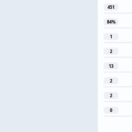
451
84%
1
23
2
L. Pires
13
1
2
Б. Ха
2
0