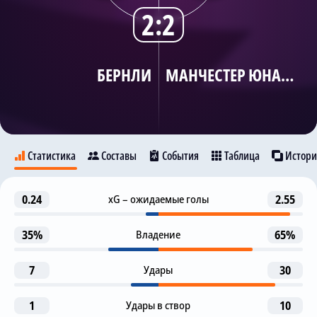
2:2
Трансляции
БЕРНЛИ
МАНЧЕСТЕР ЮНАЙТЕД
О сайте
Контакты
Статистика
Составы
События
Таблица
Истори
Автогол
0.24
xG – ожидаемые голы
2.55
13
Бернли
Манчестер Юнайтед
A. Heaven
35%
Владение
65%
Предупреждение
41
Х. Межбри
27
7
Удары
30
Гол
50
А. Броя
B. Sesko
1
Удары в створ
10