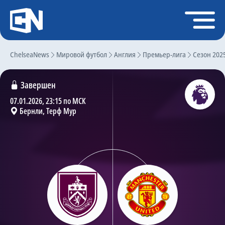
Регистрация
Войти
ChelseaNews
Главная
Мировой футбол
Англия
Премьер-лига
Сезон 202
Новости
Завершен
Чат
07.01.2026, 23:15 по МСК
Бернли, Терф Мур
Трансферы
Слухи
История Челси
Статистика
Календарь игр
Состав команды
Поиск по сайту