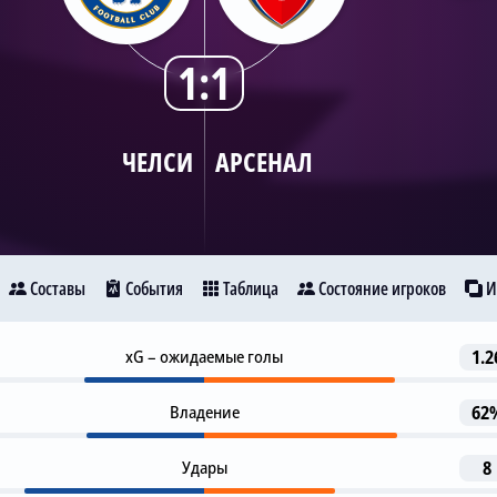
1:1
ЧЕЛСИ
АРСЕНАЛ
Составы
События
Таблица
Состояние игроков
И
Предупреждение
xG – ожидаемые голы
1.2
5
Челси
Арсенал
Martin Zubimendi
Владение
62
Предупреждение
11
М. Кукурелья
20
Удары
8
Предупреждение
13