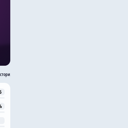
стория встреч
6
%