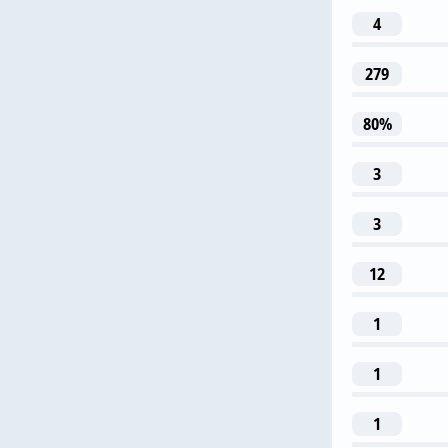
4
279
П. 
80%
3
3
3
12
М. Кукурел
1
1
1