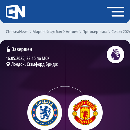
Регистрация
Войти
ChelseaNews
Главная
Мировой футбол
Англия
Премьер-лига
Сезон 202
Новости
Завершен
Чат
16.05.2025, 22:15 по МСК
Лондон, Стэмфорд Бридж
Трансферы
Слухи
История Челси
Статистика
Календарь игр
Состав команды
Поиск по сайту