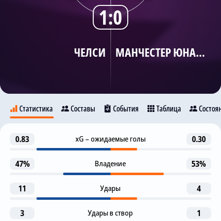
1:0
Трансляции
ЧЕЛСИ
МАНЧЕСТЕР ЮНАЙТЕД
О сайте
Контакты
Статистика
Составы
События
Таблица
Состоя
Гол отменен (ВАР)
0.83
xG – ожидаемые голы
0.30
17
Челси
Манчестер Юнайтед
Х. Магуайр
Предупреждение
47%
Владение
53%
31
Б. Фернандес
32
11
Удары
4
Предупреждение
47
Т. Джордж
Каземиро
3
Удары в створ
1