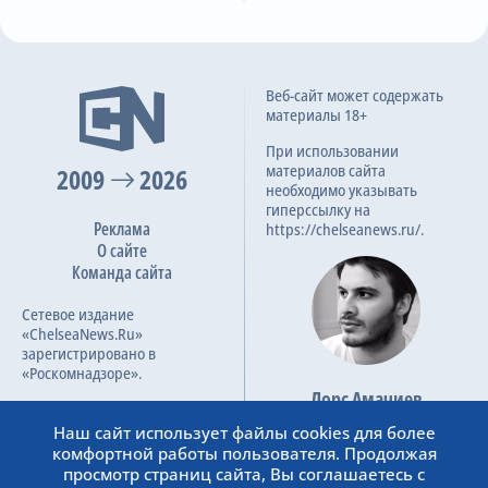
2-я замена
59
А. Дисаси
Х. Мюррей-Кэмпбелл
3-я замена
Веб-сайт может содержать
60
М. Гию
материалы 18+
Ж. Феликс
При использовании
материалов сайта
2009
2026
Предупреждение
62
необходимо указывать
Roberto Lopes
гиперссылку на
Реклама
https://chelseanews.ru/.
1-я замена
О сайте
67
D. Watts
Команда сайта
J. Byrne
Сетевое издание
«ChelseaNews.Ru»
2-я замена
68
зарегистрировано в
M. Poom
«Роскомнадзоре».
D. Mandroiu
Лорс Амачиев
Номер свидетельства ЭЛ №
Основатель сайта
3-я замена
ФС 77 – 87138.
Наш сайт использует файлы cookies для более
73
admin@chelseanews.ru
N. Farrugia
комфортной работы пользователя. Продолжая
https://www.linkedin.com/
G. Burke
просмотр страниц сайта, Вы соглашаетесь с