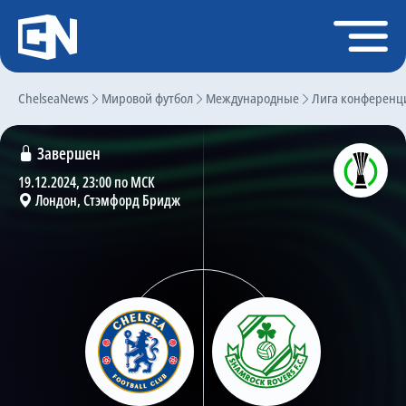
Регистрация
Войти
ChelseaNews
Главная
Мировой футбол
Международные
Лига конференц
Новости
Завершен
Чат
19.12.2024, 23:00 по МСК
Лондон, Стэмфорд Бридж
Трансферы
Слухи
История Челси
Статистика
Календарь игр
Состав команды
Поиск по сайту