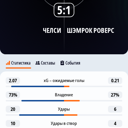
5:1
Трансляции
ЧЕЛСИ
ШЭМРОК РОВЕРС
О сайте
Контакты
Статистика
Составы
События
Гол
2.07
xG – ожидаемые голы
0.21
22
Челси
Шэмрок Роверс
М. Гию
73%
Владение
27%
Гол
26
M. Poom
38
20
Удары
6
Предупреждение
М. Гию
29
Markus Poom
10
Удары в створ
4