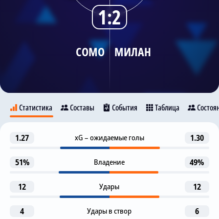
1:2
Трансляции
COMO
МИЛАН
О сайте
Контакты
Статистика
Составы
События
Таблица
Состоя
Предупреждение
1.27
xG – ожидаемые голы
1.30
20
Como
Милан
Alvaro Morata
51%
Владение
49%
Предупреждение
33
Ismael Bennacer
10
12
Удары
12
Предупреждение
43
P. Cutrone
Malick Thiaw
4
Удары в створ
6