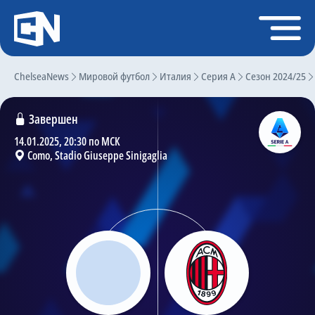
Регистрация
Войти
ChelseaNews
Главная
Мировой футбол
Италия
Серия А
Сезон 2024/25
Новости
Завершен
Чат
14.01.2025, 20:30 по МСК
Como, Stadio Giuseppe Sinigaglia
Трансферы
Слухи
История Челси
Статистика
Календарь игр
Состав команды
Поиск по сайту