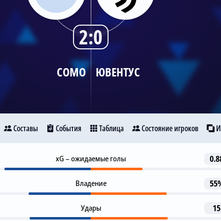
2:0
COMO
ЮВЕНТУС
Составы
События
Таблица
Состояние игроков
И
Гол
xG – ожидаемые голы
0.8
4
Como
Ювентус
M. O. Kempf
N. Paz
Владение
55
Предупреждение
10
7
Удары
15
Л. Келли