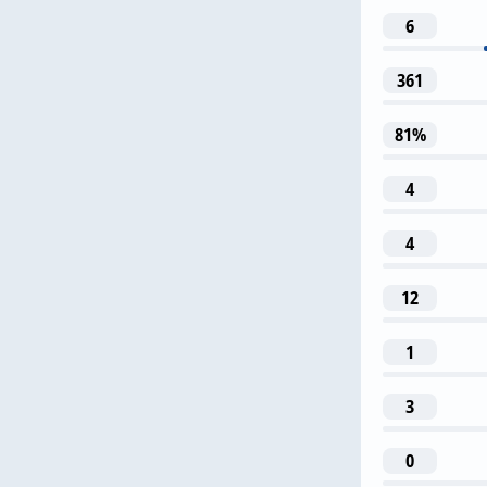
6
361
M. Ca
81%
4
4
18
12
A. Moren
1
3
0