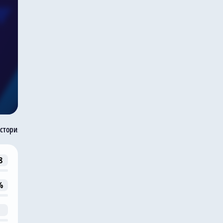
стория встреч
8
%