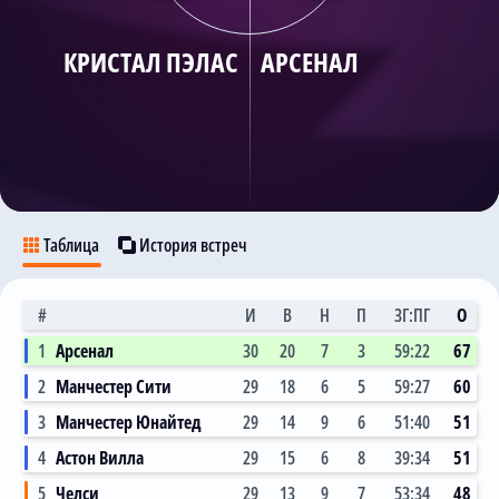
Трансляции
КРИСТАЛ ПЭЛАС
АРСЕНАЛ
О сайте
Контакты
Таблица
История встреч
#
И
В
Н
П
ЗГ:ПГ
О
1
Арсенал
30
20
7
3
59:22
67
2
Манчестер Сити
29
18
6
5
59:27
60
3
Манчестер Юнайтед
29
14
9
6
51:40
51
4
Астон Вилла
29
15
6
8
39:34
51
5
Челси
29
13
9
7
53:34
48