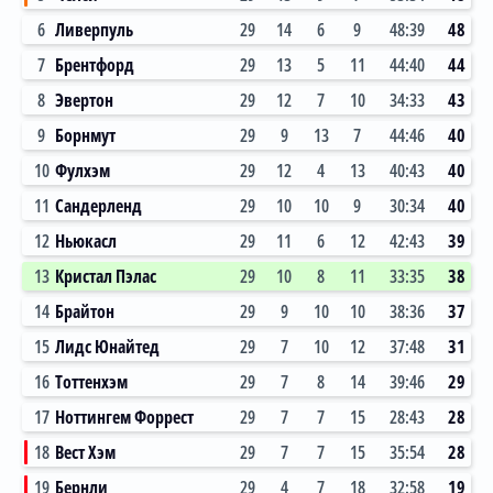
6
Ливерпуль
29
14
6
9
48:39
48
7
Брентфорд
29
13
5
11
44:40
44
8
Эвертон
29
12
7
10
34:33
43
9
Борнмут
29
9
13
7
44:46
40
10
Фулхэм
29
12
4
13
40:43
40
11
Сандерленд
29
10
10
9
30:34
40
12
Ньюкасл
29
11
6
12
42:43
39
13
Кристал Пэлас
29
10
8
11
33:35
38
14
Брайтон
29
9
10
10
38:36
37
15
Лидс Юнайтед
29
7
10
12
37:48
31
16
Тоттенхэм
29
7
8
14
39:46
29
17
Ноттингем Форрест
29
7
7
15
28:43
28
18
Вест Хэм
29
7
7
15
35:54
28
19
Бернли
29
4
7
18
32:58
19