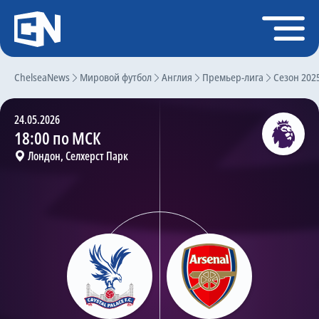
Регистрация
Войти
ChelseaNews
Главная
Мировой футбол
Англия
Премьер-лига
Сезон 202
Новости
24.05.2026
Чат
18:00 по МСК
Лондон, Селхерст Парк
Трансферы
Слухи
История Челси
Статистика
Календарь игр
Состав команды
Поиск по сайту