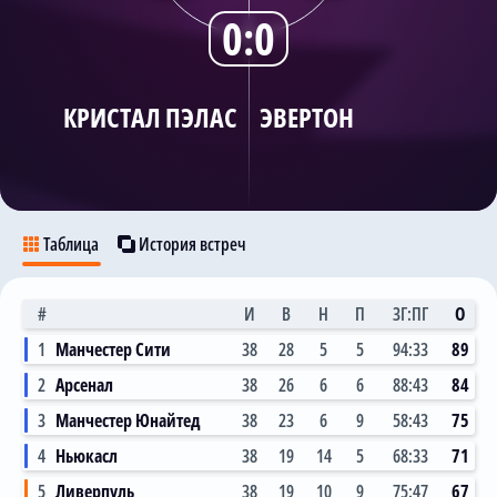
0:0
Трансляции
КРИСТАЛ ПЭЛАС
ЭВЕРТОН
О сайте
Контакты
Таблица
История встреч
#
И
В
Н
П
ЗГ:ПГ
О
1
Манчестер Сити
38
28
5
5
94:33
89
2
Арсенал
38
26
6
6
88:43
84
3
Манчестер Юнайтед
38
23
6
9
58:43
75
4
Ньюкасл
38
19
14
5
68:33
71
5
Ливерпуль
38
19
10
9
75:47
67