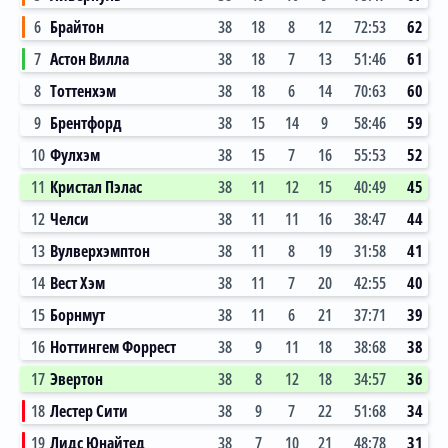
6
Брайтон
38
18
8
12
72:53
62
7
Астон Вилла
38
18
7
13
51:46
61
8
Тоттенхэм
38
18
6
14
70:63
60
9
Брентфорд
38
15
14
9
58:46
59
10
Фулхэм
38
15
7
16
55:53
52
11
Кристал Пэлас
38
11
12
15
40:49
45
12
Челси
38
11
11
16
38:47
44
13
Вулверхэмптон
38
11
8
19
31:58
41
14
Вест Хэм
38
11
7
20
42:55
40
15
Борнмут
38
11
6
21
37:71
39
16
Ноттингем Форрест
38
9
11
18
38:68
38
17
Эвертон
38
8
12
18
34:57
36
18
Лестер Сити
38
9
7
22
51:68
34
19
Лидс Юнайтед
38
7
10
21
48:78
31