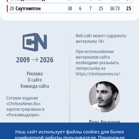
20
Саутгемптон
38
6
7
25
36:73
25
3:0
Веб-сайт может содержать
22.10.2022
материалы 18+
Премьер-лига, 13 тур
При использовании
материалов сайта
2009
2026
необходимо указывать
3:2
19.05.2022
гиперссылку на
Реклама
Премьер-лига, 33 тур
https://chelseanews.ru/.
О сайте
Команда сайта
4:0
Сетевое издание
20.03.2022
«ChelseaNews.Ru»
Кубок Англии, 1/4 финала
зарегистрировано в
«Роскомнадзоре».
Лорс Амачиев
Номер свидетельства ЭЛ №
3:1
Основатель сайта
12.12.2021
ФС 77 – 87138.
Наш сайт использует файлы cookies для более
admin@chelseanews.ru
Премьер-лига, 16 тур
комфортной работы пользователя. Продолжая