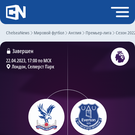
Регистрация
Войти
ChelseaNews
Главная
Мировой футбол
Англия
Премьер-лига
Сезон 202
Новости
Завершен
Чат
22.04.2023, 17:00 по МСК
Лондон, Селхерст Парк
Трансферы
Слухи
История Челси
Статистика
Календарь игр
Состав команды
Поиск по сайту