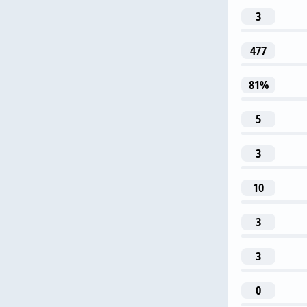
3
1
477
Е. 
81%
5
3
3
10
Т. Митчел
3
3
0