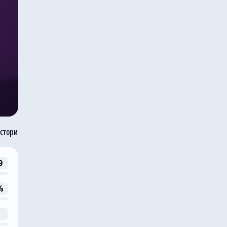
стория встреч
9
%