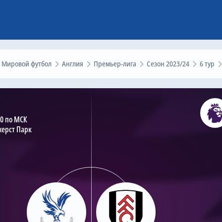
Мировой футбол
Англия
Премьер-лига
Сезон 2023/24
6 тур
00 по МСК
херст Парк