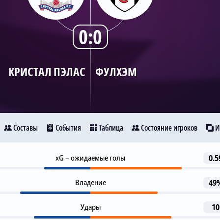
0:0
КРИСТАЛ ПЭЛАС
ФУЛХЭМ
Составы
События
Таблица
Состояние игроков
И
Предупреждение
xG – ожидаемые голы
0.5
14
ристал Пэлас
Фулхэм
Ж. Палинья
Владение
49
Предупреждение
16
Т. Рим
22
Удары
10
Предупреждение
21