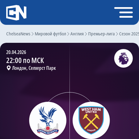
Регистрация
Войти
ChelseaNews
Главная
Мировой футбол
Англия
Премьер-лига
Сезон 202
Новости
20.04.2026
Чат
22:00 по МСК
Лондон, Селхерст Парк
Трансферы
Слухи
История Челси
Статистика
Календарь игр
Состав команды
Поиск по сайту