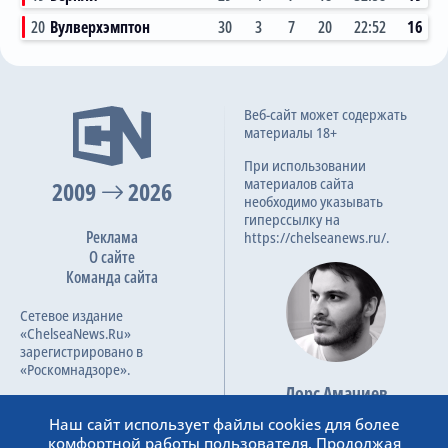
20
Вулверхэмптон
30
3
7
20
22:52
16
1:2
Веб-сайт может содержать
20.09.2025
материалы 18+
Премьер-лига, 5 тур
При использовании
материалов сайта
2009
2026
необходимо указывать
0:2
18.01.2025
гиперссылку на
Реклама
Премьер-лига, 22 тур
https://chelseanews.ru/.
О сайте
Команда сайта
0:2
Сетевое издание
24.08.2024
«ChelseaNews.Ru»
Премьер-лига, 2 тур
зарегистрировано в
«Роскомнадзоре».
Лорс Амачиев
Номер свидетельства ЭЛ №
5:2
Основатель сайта
21.04.2024
ФС 77 – 87138.
Наш сайт использует файлы cookies для более
admin@chelseanews.ru
Премьер-лига, 34 тур
комфортной работы пользователя. Продолжая