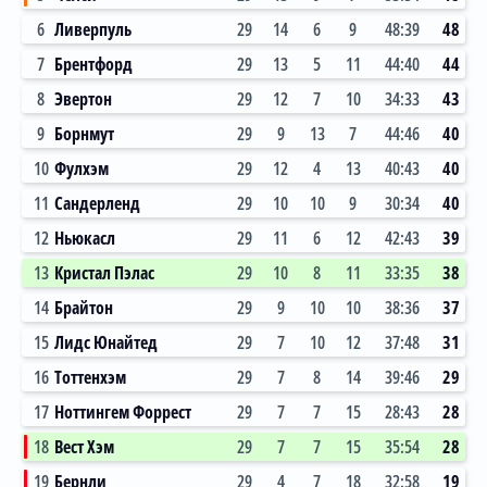
6
Ливерпуль
29
14
6
9
48:39
48
7
Брентфорд
29
13
5
11
44:40
44
8
Эвертон
29
12
7
10
34:33
43
9
Борнмут
29
9
13
7
44:46
40
10
Фулхэм
29
12
4
13
40:43
40
11
Сандерленд
29
10
10
9
30:34
40
12
Ньюкасл
29
11
6
12
42:43
39
13
Кристал Пэлас
29
10
8
11
33:35
38
14
Брайтон
29
9
10
10
38:36
37
15
Лидс Юнайтед
29
7
10
12
37:48
31
16
Тоттенхэм
29
7
8
14
39:46
29
17
Ноттингем Форрест
29
7
7
15
28:43
28
18
Вест Хэм
29
7
7
15
35:54
28
19
Бернли
29
4
7
18
32:58
19