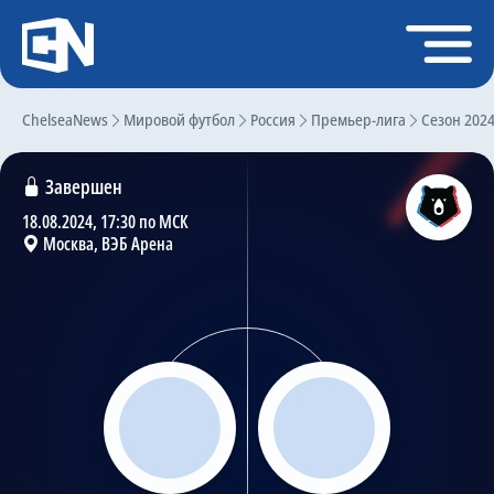
Регистрация
Войти
ChelseaNews
Главная
Мировой футбол
Россия
Премьер-лига
Сезон 202
Новости
Завершен
Чат
18.08.2024, 17:30 по МСК
Москва, ВЭБ Арена
Трансферы
Слухи
История Челси
Статистика
Календарь игр
Состав команды
Поиск по сайту