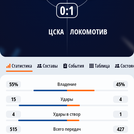
0:1
Трансляции
ЦСКА
ЛОКОМОТИВ
О сайте
Контакты
Статистика
Составы
События
Таблица
Состоя
Предупреждение
55%
Владение
45%
23
ЦСКА
Локомотив
Milan Gajic
15
Удары
4
Предупреждение
28
Tamerlan Musaev
4
Удары в створ
1
21
11
7
Предупреждение
30
Evgeni Morozov
A. Fayzullaev
T. Musaev
V. Davila
515
Всего передач
427