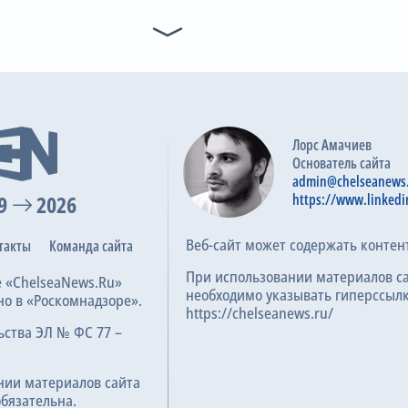
11
81
3
6
3-я замена
Zherdev
T. Melnichenko
J. Okoro
S. Politevich
B. 
60
A. Ryan
J. McEneff
Предупреждение
65
Cian Bolger
Лорс Амачиев
Гол с пенальти
Основатель сайта
67
admin@chelseanews
A. Gavrilovich
9
2026
https://www.linkedi
Гол
73
Веб-сайт может содержать контен
такты
G. Zherdev
Команда сайта
V. Pigas
При использовании материалов с
е «ChelseaNews.Ru»
необходимо указывать гиперссылк
но в «Роскомнадзоре».
7-я замена
76
https://chelseanews.ru/
J. Thomson
ьства ЭЛ № ФС 77 –
M. Lusty
8-я замена
нии материалов сайта
76
P. ONeill
обязательна.