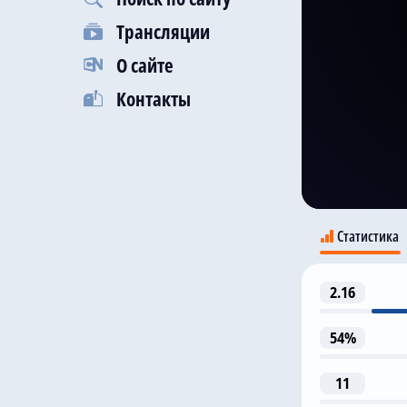
Трансляции
О сайте
Контакты
Статистика
2.16
D
A
54%
11
1