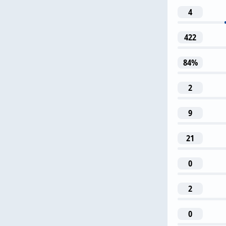
D. Pod
4
422
8
84%
N. Dem
2
66
9
R. Lopes
21
0
2
0