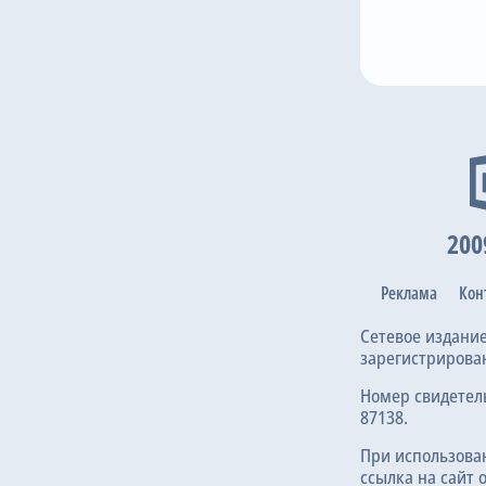
80
20
33
3
. Shkolik
A. Sachivko
D. Polyakov
J. Okoro
G. 
200
Реклама
Кон
Сетевое издани
зарегистрирова
Номер свидетел
87138.
При использова
ссылка на сайт 