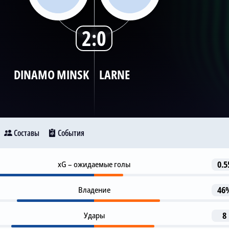
2:0
DINAMO MINSK
LARNE
Составы
События
Предупреждение
xG – ожидаемые голы
0.5
28
inamo Minsk
Larne
leksei Gavrilovich
Владение
46
Предупреждение
31
Vladislav Kalinin
Удары
8
9
14
74
Предупреждение
33