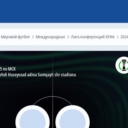
Мировой футбол
Международные
Лига конференций УЕФА
202
45 по МСК
hdi Huseynzad adina Sumqayit shr stadionu