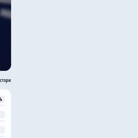
стория встреч
%