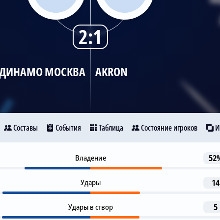
2:1
ДИНАМО МОСКВА
AKRON
Составы
События
Таблица
Состояние игроков
И
Гол
Владение
52
16
намо Москва
Akron
D. Fomin
Bitello
Удары
14
Предупреждение
32
8
Удары в створ
5
Ionut Nedelcearu