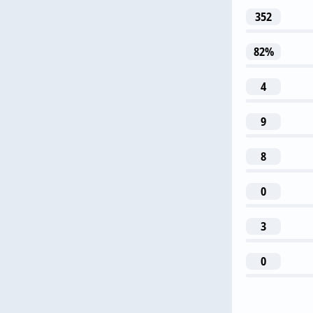
352
1
82%
N. Ng
4
9
8
50
0
A. Kutitski
3
0