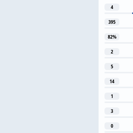
4
22
395
V. Kabae
82%
2
5
44
14
V. Dubinch
1
3
0