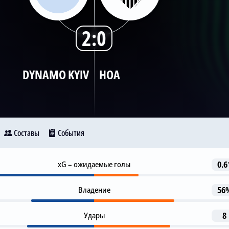
2:0
DYNAMO KYIV
НОА
Составы
События
1-я замена
xG – ожидаемые голы
0.6
8
Dynamo Kyiv
O. Tymchyk
Ноа
O. Karavaev
Владение
56
Гол
27
99
V. Kabaev
Удары
8
N. Voloshyn