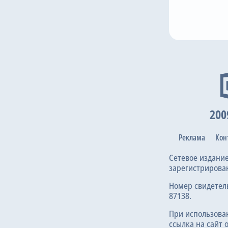
28
14
39
2
 Osypenko
V. Burtnyk
E. Guerrero
K. Vivcharenko
O. 
Mat
200
Реклама
Кон
Сетевое издани
зарегистрирова
Номер свидетел
87138.
При использова
ссылка на сайт 