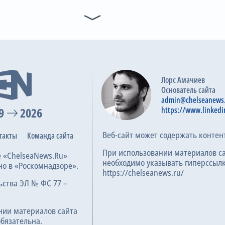
20
70
5
7
1-я замена
Karavaev
B. Redushko
O. Yatsyk
A. Yarmolenko
V. Rub
66
G. Silva
S. Muradyan
2-я замена
66
M. Jakolis
A. Grgic
Лорс Амачиев
Основатель сайта
Предупреждение
admin@chelseanews
67
vii Ponomarenko
9
2026
https://www.linkedi
Предупреждение
69
Веб-сайт может содержать контен
такты
Команда сайта
Sergey Muradyan
При использовании материалов с
е «ChelseaNews.Ru»
4-я замена
необходимо указывать гиперссылк
75
но в «Роскомнадзоре».
N. Voloshyn
https://chelseanews.ru/
A. Yarmolenko
ьства ЭЛ № ФС 77 –
5-я замена
75
O. Pikhalyonok
нии материалов сайта
V. Rubchynskyi
обязательна.