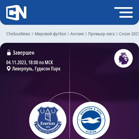
Регистрация
Войти
ChelseaNews
Главная
Мировой футбол
Англия
Премьер-лига
Сезон 202
Новости
Завершен
Чат
04.11.2023, 18:00 по МСК
Ливерпуль, Гудисон Парк
Трансферы
Слухи
История Челси
Статистика
Календарь игр
Состав команды
Поиск по сайту