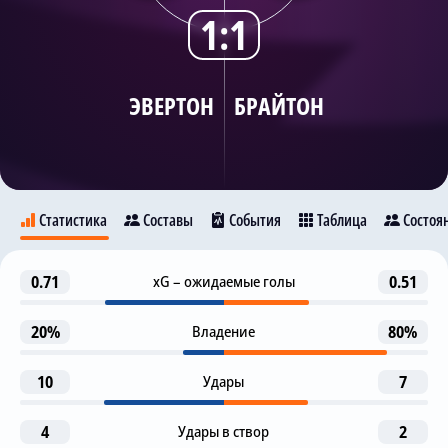
1:1
Трансляции
ЭВЕРТОН
БРАЙТОН
О сайте
Контакты
Статистика
Составы
События
Таблица
Состоя
Гол
0.71
xG – ожидаемые голы
0.51
7
Эвертон
Брайтон
В. Миколенко
20%
Владение
80%
Гол отменен (ВАР)
17
Л. Данк
9
10
Удары
7
Предупреждение
20
Д. Калверт-Льюин
Billy Gilmour
4
Удары в створ
2