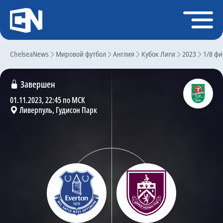
Регистрация
Войти
ChelseaNews
Главная
Мировой футбол
Англия
Кубок Лиги
2023
1/8 ф
Новости
Завершен
Чат
01.11.2023, 22:45 по МСК
Ливерпуль, Гудисон Парк
Трансферы
Слухи
История Челси
Статистика
Календарь игр
Состав команды
Поиск по сайту