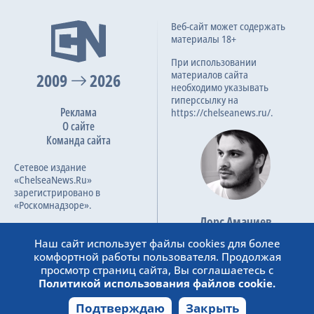
2-я замена
68
A. Danjuma
3:2
Веб-сайт может содержать
06.04.2022
А. Дукурэ
материалы 18+
Премьер-лига, 19 тур
3-я замена
При использовании
79
материалов сайта
2009
А. Онана
2026
необходимо указывать
И. Гуйе
3:1
13.09.2021
гиперссылку на
Реклама
Премьер-лига, 4 тур
https://chelseanews.ru/.
4-я замена
80
О сайте
Дж. Харрисон
Команда сайта
Н. Паттерсон
Сетевое издание
4-я замена
«ChelseaNews.Ru»
83
Vitinho
зарегистрировано в
C. Roberts
«Роскомнадзоре».
Лорс Амачиев
Номер свидетельства ЭЛ №
5-я замена
Основатель сайта
83
ФС 77 – 87138.
Наш сайт использует файлы cookies для более
С. Берге
admin@chelseanews.ru
комфортной работы пользователя. Продолжая
J. Cork
https://www.linkedin.com/
просмотр страниц сайта, Вы соглашаетесь с
Политикой использования файлов cookie.
5-я замена
90+4
Д. Макнил
Подтверждаю
Закрыть