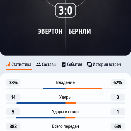
3:0
Трансляции
ЭВЕРТОН
БЕРНЛИ
О сайте
Контакты
Статистика
Составы
События
История встреч
Гол
38%
Владение
62%
13
Эвертон
Бернли
Дж. Таркоски
Д. Макнил
14
Удары
3
Предупреждение
29
9
5
Удары в створ
1
Ameen Al-Dakhil
Д. Калверт-Льюин
Гол
383
Всего передач
639
53