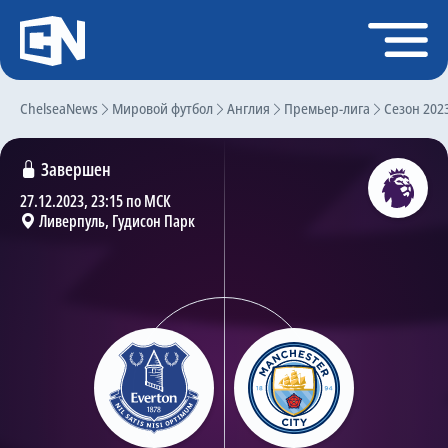
Регистрация
Войти
ChelseaNews
Главная
Мировой футбол
Англия
Премьер-лига
Сезон 202
Новости
Завершен
Чат
27.12.2023, 23:15 по МСК
Ливерпуль, Гудисон Парк
Трансферы
Слухи
История Челси
Статистика
Календарь игр
Состав команды
Поиск по сайту