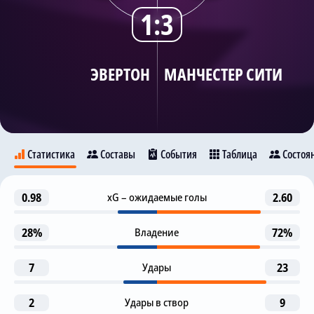
1:3
Трансляции
ЭВЕРТОН
МАНЧЕСТЕР СИТИ
О сайте
Контакты
Статистика
Составы
События
Таблица
Состоя
Гол
0.98
xG – ожидаемые голы
2.60
29
Эвертон
Манчестер Сити
Дж. Харрисон
Д. Макнил
28%
Владение
72%
Предупреждение
39
14
7
Удары
23
Н. Паттерсон
Бето
1-я замена
2
Удары в створ
9
43
Дж. Стоунз