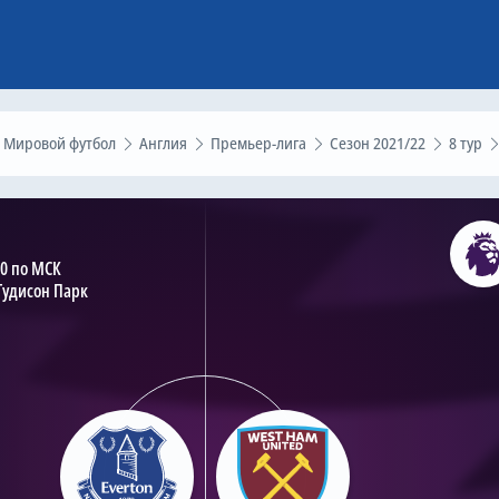
Мировой футбол
Англия
Премьер-лига
Сезон 2021/22
8 тур
00 по МСК
Гудисон Парк