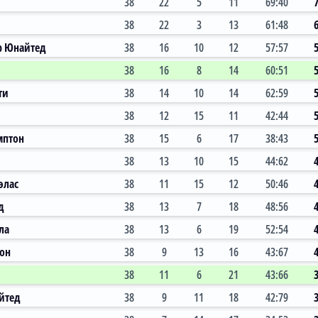
38
22
5
11
69:40
38
22
3
13
61:48
р Юнайтед
38
16
10
12
57:57
38
16
8
14
60:51
ти
38
14
10
14
62:59
38
12
15
11
42:44
мптон
38
15
6
17
38:43
38
13
10
15
44:62
элас
38
11
15
12
50:46
д
38
13
7
18
48:56
ла
38
13
6
19
52:54
тон
38
9
13
16
43:67
38
11
6
21
43:66
йтед
38
9
11
18
42:79