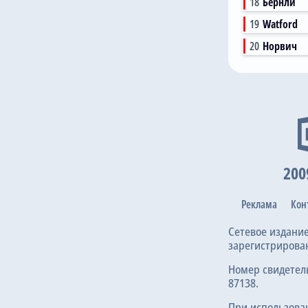
18
Бернли
19
Watford
20
Норвич
200
Реклама
Кон
Сетевое издани
зарегистрирова
Номер свидетел
87138.
При использова