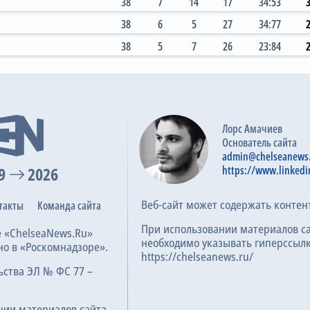
38
7
14
17
34:53
38
6
5
27
34:77
38
5
7
26
23:84
Лорс Амачиев
Основатель сайта
admin@chelseanews
9
2026
https://www.linkedi
Веб-сайт может содержать контен
такты
Команда сайта
При использовании материалов с
е «ChelseaNews.Ru»
необходимо указывать гиперссылк
но в «Роскомнадзоре».
https://chelseanews.ru/
ьства ЭЛ № ФС 77 –
нии материалов сайта