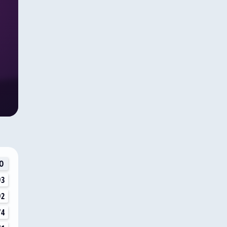
О
93
92
74