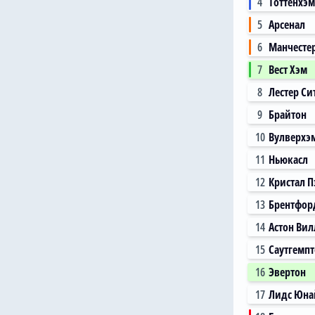
4
Тоттенхэм
5
Арсенал
6
Манчесте
7
Вест Хэм
8
Лестер Си
9
Брайтон
10
Вулверхэ
11
Ньюкасл
12
Кристал П
13
Брентфор
14
Астон Вил
15
Саутгемп
16
Эвертон
17
Лидс Юна