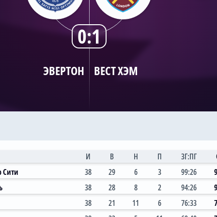
0:1
ЭВЕРТОН
ВЕСТ ХЭМ
И
В
Н
П
ЗГ:ПГ
р Сити
38
29
6
3
99:26
ь
38
28
8
2
94:26
38
21
11
6
76:33