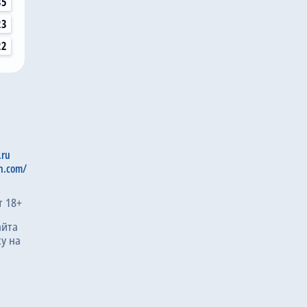
35
23
22
.ru
n.com/
т 18+
айта
у на