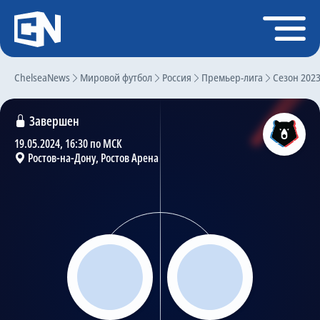
Регистрация
Войти
ChelseaNews
Главная
Мировой футбол
Россия
Премьер-лига
Сезон 202
Новости
Завершен
Чат
19.05.2024, 16:30 по МСК
Ростов-на-Дону, Ростов Арена
Трансферы
Слухи
История Челси
Статистика
Календарь игр
Состав команды
Поиск по сайту