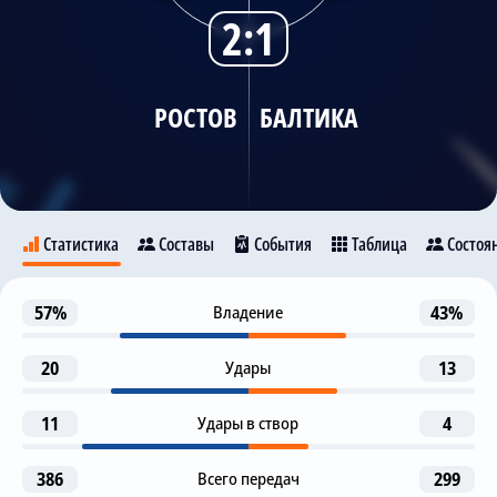
2:1
Трансляции
РОСТОВ
БАЛТИКА
О сайте
Контакты
Статистика
Составы
События
Таблица
Состоя
Предупреждение
57%
Владение
43%
3
Ростов
Балтика
Alex Fernandes
20
Удары
13
Гол
33
K. Shchetinin
11
E. Golenkov
Удары в створ
4
73
69
7
Предупреждение
I. Aznaurov
E. Golenkov
Ronaldo
386
Всего передач
299
34
Roberto Fernandez