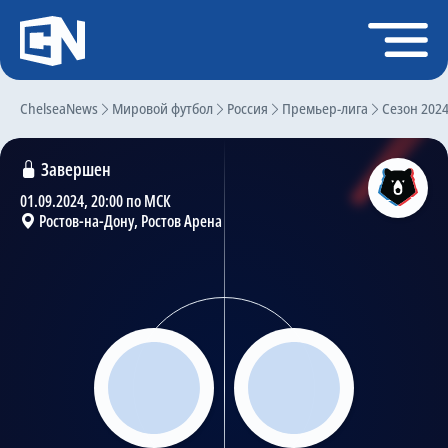
Регистрация
Войти
ChelseaNews
Главная
Мировой футбол
Россия
Премьер-лига
Сезон 202
Новости
Завершен
Чат
01.09.2024, 20:00 по МСК
Ростов-на-Дону, Ростов Арена
Трансферы
Слухи
История Челси
Статистика
Календарь игр
Состав команды
Поиск по сайту