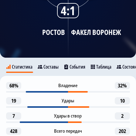
4:1
Трансляции
РОСТОВ
ФАКЕЛ ВОРОНЕЖ
О сайте
Контакты
Статистика
Составы
События
Таблица
Состоя
Гол
68%
Владение
32%
23
Ростов
Факел Воронеж
N. Komlichenko
19
Удары
10
Предупреждение
45+1
Vladimir Iljin
7
Удары в створ
2
11
27
7
Гол с пенальти
45
M. Osipenko
A. Sutormin
N. Komlichenko
Ronaldo
428
Всего передач
202