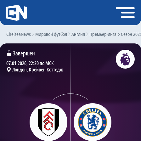
Регистрация
Войти
ChelseaNews
Главная
Мировой футбол
Англия
Премьер-лига
Сезон 202
Новости
Завершен
Чат
07.01.2026, 22:30 по МСК
Лондон, Крейвен Коттедж
Трансферы
Слухи
История Челси
Статистика
Календарь игр
Состав команды
Поиск по сайту