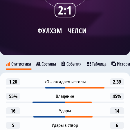
2:1
Трансляции
ФУЛХЭМ
ЧЕЛСИ
О сайте
Контакты
Статистика
Составы
События
Таблица
Истори
Удаление
1.20
xG – ожидаемые голы
2.39
22
Фулхэм
Челси
М. Кукурелья
55%
Владение
45%
Предупреждение
24
Э. Фернандес
7
16
Удары
14
Предупреждение
25
Р. Хименес
К. Палмер
5
Удары в створ
6