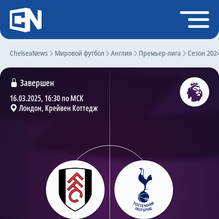
Регистрация
Войти
ChelseaNews
Главная
Мировой футбол
Англия
Премьер-лига
Сезон 202
Новости
Завершен
Чат
16.03.2025, 16:30 по МСК
Лондон, Крейвен Коттедж
Трансферы
Слухи
История Челси
Статистика
Календарь игр
Состав команды
Поиск по сайту