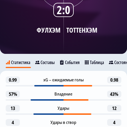
2:0
Трансляции
ФУЛХЭМ
ТОТТЕНХЭМ
О сайте
Контакты
Статистика
Составы
События
Таблица
Состоя
1-я замена
0.99
xG – ожидаемые голы
0.98
46
Фулхэм
Тоттенхэм
И. Биссума
Л. Бергвалл
57%
Владение
43%
2-я замена
46
Б. Джонсон
7
13
Удары
12
Сон Хын Мин
Р. Хименес
4
1-я замена
Удары в створ
4
63