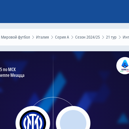
Мировой футбол
Италия
Серия А
Сезон 2024/25
21 тур
Интер – Эмполи, 19 января 2
45 по МСК
зеппе Меацца