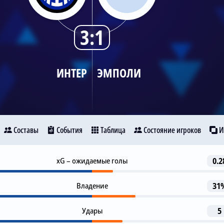
3:1
ИНТЕР
ЭМПОЛИ
Составы
События
Таблица
Состояние игроков
И
Гол
xG – ожидаемые голы
0.2
55
Интер
Эмполи
L. Martinez
N. Barella
Владение
31
1-я замена
66
Удары
M. De Sciglio
5
99
10
S. Goglichidze