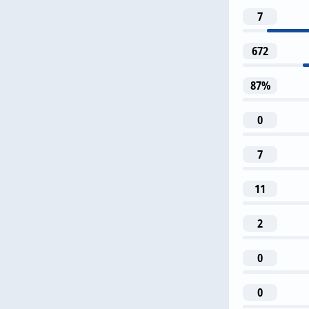
7
672
32
87%
F. Dimarco
0
3
7
C. Au
11
2
0
0