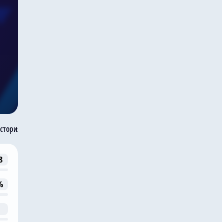
стория встреч
8
%