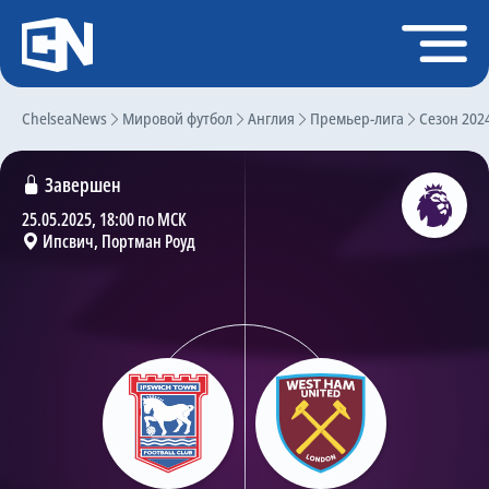
Регистрация
Войти
ChelseaNews
Главная
Мировой футбол
Англия
Премьер-лига
Сезон 202
Новости
Завершен
Чат
25.05.2025, 18:00 по МСК
Ипсвич, Портман Роуд
Трансферы
Слухи
История Челси
Статистика
Календарь игр
Состав команды
Поиск по сайту