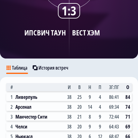
1:3
Трансляции
ИПСВИЧ ТАУН
ВЕСТ ХЭМ
О сайте
Контакты
Таблица
История встреч
#
И
В
Н
П
ЗГ:ПГ
О
1
Ливерпуль
38
25
9
4
86:41
84
2
Арсенал
38
20
14
4
69:34
74
3
Манчестер Сити
38
21
8
9
72:44
71
4
Челси
38
20
9
9
64:43
69
5
Ньюкасл
38
20
6
12
68:47
66