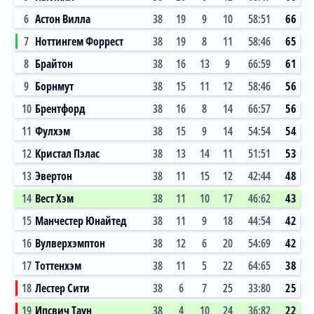
6
Астон Вилла
38
19
9
10
58:51
66
7
Ноттингем Форрест
38
19
8
11
58:46
65
8
Брайтон
38
16
13
9
66:59
61
9
Борнмут
38
15
11
12
58:46
56
10
Брентфорд
38
16
8
14
66:57
56
11
Фулхэм
38
15
9
14
54:54
54
12
Кристал Пэлас
38
13
14
11
51:51
53
13
Эвертон
38
11
15
12
42:44
48
14
Вест Хэм
38
11
10
17
46:62
43
15
Манчестер Юнайтед
38
11
9
18
44:54
42
16
Вулверхэмптон
38
12
6
20
54:69
42
17
Тоттенхэм
38
11
5
22
64:65
38
18
Лестер Сити
38
6
7
25
33:80
25
19
Ипсвич Таун
38
4
10
24
36:82
22