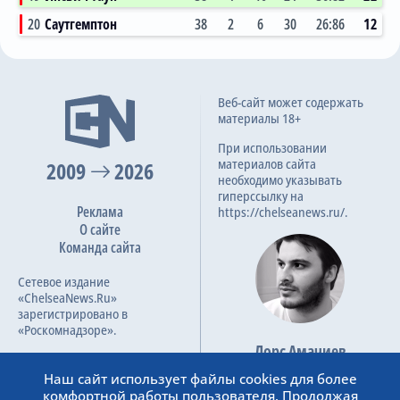
20
Саутгемптон
38
2
6
30
26:86
12
4:1
Веб-сайт может содержать
05.10.2024
материалы 18+
Премьер-лига, 7 тур
При использовании
материалов сайта
2009
2026
необходимо указывать
гиперссылку на
Реклама
https://chelseanews.ru/.
О сайте
Команда сайта
Сетевое издание
«ChelseaNews.Ru»
зарегистрировано в
«Роскомнадзоре».
Лорс Амачиев
Номер свидетельства ЭЛ №
Основатель сайта
ФС 77 – 87138.
Наш сайт использует файлы cookies для более
admin@chelseanews.ru
комфортной работы пользователя. Продолжая