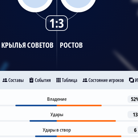
1:3
КРЫЛЬЯ СОВЕТОВ
РОСТОВ
Составы
События
Таблица
Состояние игроков
И
Автогол
Владение
52
44
ылья Советов
Ростов
A. Soldatenkov
Удары
13
1-я замена
50
B. Garre
D. Tsypchenko
Удары в створ
6
73
10