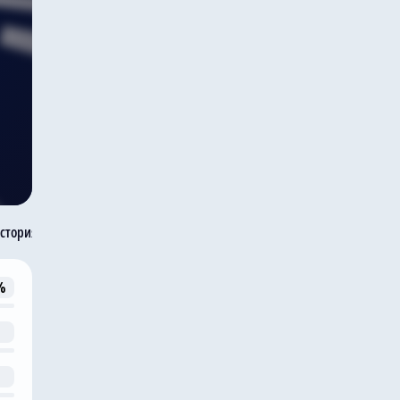
стория встреч
%