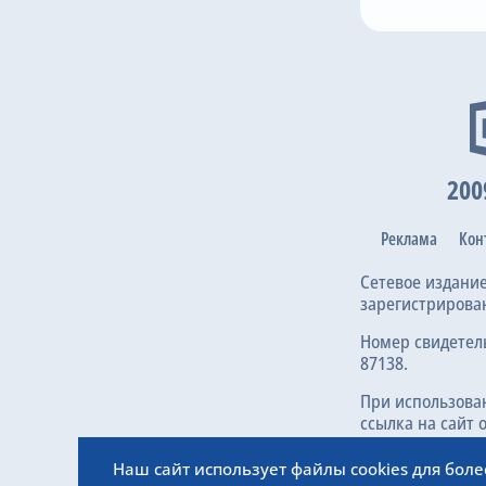
95
9
39
30
 Gaponov
V. Khubulov
E. Frolov
S. Pesyakov
D. T
#
Потерь нет
1
Краснода
2
Зенит
3
ЦСКА
200
4
Спартак
Реклама
Кон
5
Динамо М
6
Локомоти
Сетевое издани
зарегистрирова
7
Рубин
D
Номер свидетел
8
Ростов
87138.
9
Akron
При использова
10
Крылья С
ссылка на сайт 
11
Makhachk
Наш сайт использует файлы cookies для бол
12
Khimki