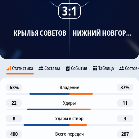
3:1
Трансляции
КРЫЛЬЯ СОВЕТОВ
НИЖНИЙ НОВГОРОД
О сайте
Контакты
Статистика
Составы
События
Таблица
Состоя
Предупреждение
63%
Владение
37%
52
Крылья Советов
Нижний Новгород
Viktor Aleksandrov
22
Удары
11
Предупреждение
56
Fernando Costanza
8
Удары в створ
3
73
7
Гол
57
J. Boselli
V. Shitov
D. Tsypchenko
490
Всего передач
297
M. Stamatov