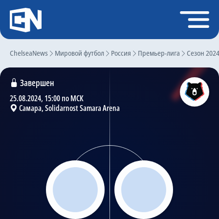
Регистрация
Войти
ChelseaNews
Главная
Мировой футбол
Россия
Премьер-лига
Сезон 202
Новости
Завершен
Чат
25.08.2024, 15:00 по МСК
Самара, Solidarnost Samara Arena
Трансферы
Слухи
История Челси
Статистика
Календарь игр
Состав команды
Поиск по сайту