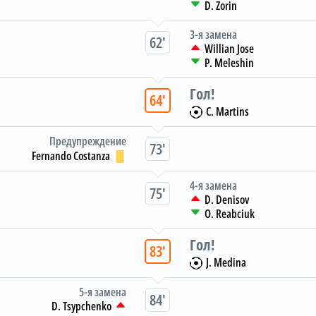
D. Zorin
3-я замена
62
Willian Jose
P. Meleshin
Гол
64
C. Martins
Предупреждение
73
Fernando Costanza
4-я замена
75
D. Denisov
O. Reabciuk
Гол
83
J. Medina
5-я замена
84
D. Tsypchenko