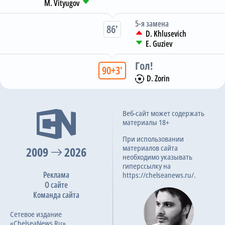
M. Vityugov
5-я замена
86
D. Khlusevich
E. Guziev
Гол
90+3
D. Zorin
3:0
Веб-сайт может содержать
05.08.2024
материалы 18+
Премьер-лига, 3 тур
При использовании
материалов сайта
2009
2026
необходимо указывать
3:0
09.12.2023
гиперссылку на
Реклама
Премьер-лига, 18 тур
https://chelseanews.ru/.
О сайте
Команда сайта
4:0
Сетевое издание
01.10.2023
«ChelseaNews.Ru»