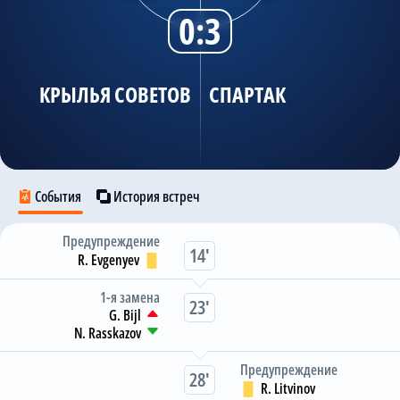
0:3
Трансляции
КРЫЛЬЯ СОВЕТОВ
СПАРТАК
О сайте
Контакты
События
История встреч
Предупреждение
14
R. Evgenyev
1-я замена
23
G. Bijl
N. Rasskazov
Предупреждение
28
R. Litvinov