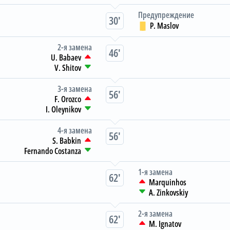
Предупреждение
30
P. Maslov
2-я замена
46
U. Babaev
V. Shitov
3-я замена
56
F. Orozco
I. Oleynikov
4-я замена
56
S. Babkin
Fernando Costanza
1-я замена
62
Marquinhos
A. Zinkovskiy
2-я замена
62
M. Ignatov