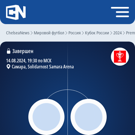
Регистрация
Войти
ChelseaNews
Главная
Мировой футбол
Россия
Кубок России
2024
Premi
Новости
Завершен
Чат
14.08.2024, 19:30 по МСК
Самара, Solidarnost Samara Arena
Трансферы
Слухи
История Челси
Статистика
Календарь игр
Состав команды
Поиск по сайту