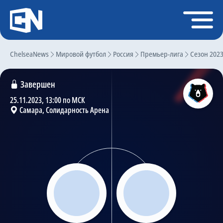
Регистрация
Войти
ChelseaNews
Главная
Мировой футбол
Россия
Премьер-лига
Сезон 202
Новости
Завершен
Чат
25.11.2023, 13:00 по МСК
Самара, Солидарность Арена
Трансферы
Слухи
История Челси
Статистика
Календарь игр
Состав команды
Поиск по сайту