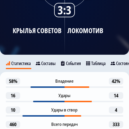
3:3
Трансляции
КРЫЛЬЯ СОВЕТОВ
ЛОКОМОТИВ
О сайте
Контакты
Статистика
Составы
События
Таблица
Состоя
Предупреждение
58%
Владение
42%
3
Крылья Советов
Локомотив
Aleksandr Soldatenkov
16
Удары
14
Предупреждение
14
Maksim Glushenkov
73
10
Удары в створ
4
Предупреждение
23
V. Shitov
Artem Karpukas
460
Всего передач
333